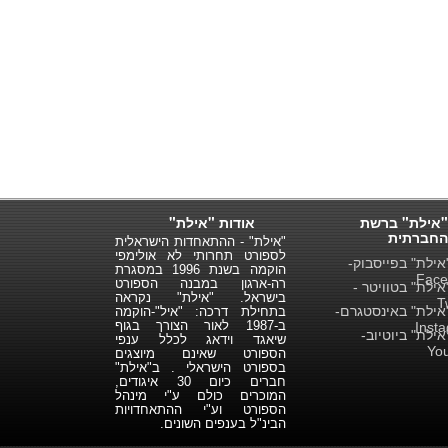
"אילת" ברשת
אודות "אילת"
החברתית
"אילת" - ההתאחדות הישראלית
לספורט תחרותי לא אולימפי
ילת" בפייסבוק-
הוקמה בשנת 1996 במסגרת
Face
רה-ארגון במבנה הספורט
ילת" בטוויטר -
בישראל. "אילת" נקראה
T
ילת" באינסטגרם-
בתחילת דרכה: "איל"-הוקמה
ב-1987 לאור הצורך בגוף
Inst
ילת" ביוטיוב-
שיאגד וידאג לכלל ענפי
Yo
הספורט שאינם מיוצגים
בספורט הישראלי . ב"אילת"
חברים כיום 30 איגודים,
המוכרים כולם ע"י מינהל
הספורט וע"י ההתאחדויות
הבינ"ל בענפים השונים.