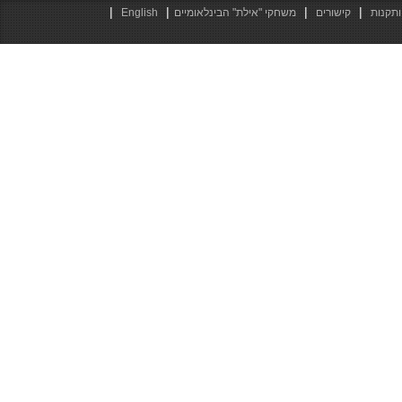
|
|
|
|
ותקנות
קישורים
משחקי "אילת" הבינלאומיים
English