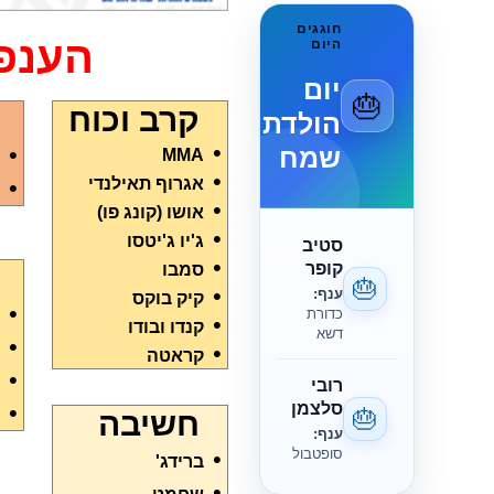
חוגגים
הענפ
היום
יום
🎂
קרב וכוח
הולדת
שמח
•
•
MMA
•
אגרוף תאילנדי
•
•
אושו (קונג פו)
•
ג'יו ג'יטסו
סטיב
•
קופר
סמבו
🎂
•
ענף:
קיק בוקס
•
כדורת
•
קנדו ובודו
דשא
•
•
קראטה
•
רובי
סלצמן
•
🎂
חשיבה
ענף:
סופטבול
•
ברידג'
•