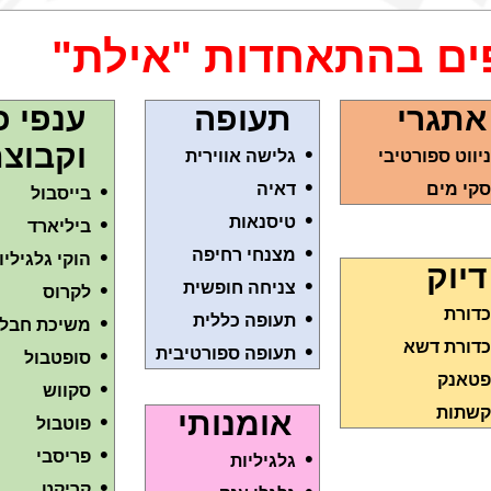
ים בהתאחדות "אילת"
אתגרי
תעופה
ענפי כ
וקבוצת
•
ניווט ספורטיבי
גלישה אווירית
•
•
סקי מים
דאיה
בייסבול
•
•
טיסנאות
ביליארד
•
•
מצנחי רחיפה
הוקי גלגיליו
דיוק
•
•
צניחה חופשית
לקרוס
כדורת
•
•
תעופה כללית
משיכת חבל
כדורת דשא
•
•
תעופה ספורטיבית
סופטבול
פטאנק
•
סקווש
קשתות
אומנותי
•
פוטבול
•
•
פריסבי
גלגיליות
•
קריקט