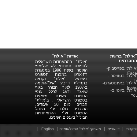
"אילת" ברשת
אודות "אילת"
החברתית
"אילת" - ההתאחדות הישראלית
לספורט תחרותי לא אולימפי
ילת" בפייסבוק-
הוקמה בשנת 1996 במסגרת
Face
רה-ארגון במבנה הספורט
ילת" בטוויטר -
בישראל. "אילת" נקראה
T
ילת" באינסטגרם-
בתחילת דרכה: "איל"-הוקמה
ב-1987 לאור הצורך בגוף
Inst
ילת" ביוטיוב-
שיאגד וידאג לכלל ענפי
Yo
הספורט שאינם מיוצגים
בספורט הישראלי . ב"אילת"
חברים כיום 30 איגודים,
המוכרים כולם ע"י מינהל
הספורט וע"י ההתאחדויות
הבינ"ל בענפים השונים.
|
|
|
|
ותקנות
קישורים
משחקי "אילת" הבינלאומיים
English