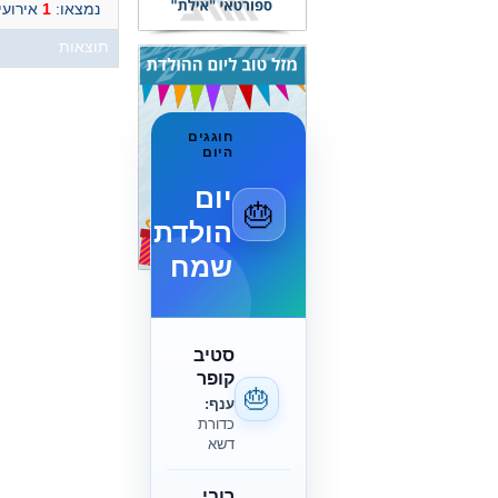
נמצאו:
1
אירועי
תוצאות
חוגגים
היום
יום
🎂
הולדת
שמח
סטיב
קופר
🎂
ענף:
כדורת
דשא
רובי