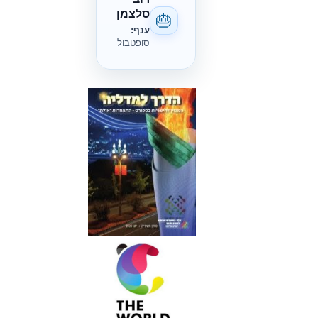
סלצמן
🎂
ענף:
סופטבול