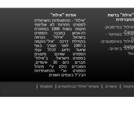
"אילת" ברשת
אודות "אילת"
החברתית
"אילת" - ההתאחדות הישראלית
לספורט תחרותי לא אולימפי
ילת" בפייסבוק-
הוקמה בשנת 1996 במסגרת
Face
רה-ארגון במבנה הספורט
ילת" בטוויטר -
בישראל. "אילת" נקראה
T
ילת" באינסטגרם-
בתחילת דרכה: "איל"-הוקמה
ב-1987 לאור הצורך בגוף
Inst
ילת" ביוטיוב-
שיאגד וידאג לכלל ענפי
Yo
הספורט שאינם מיוצגים
בספורט הישראלי . ב"אילת"
חברים כיום 30 איגודים,
המוכרים כולם ע"י מינהל
הספורט וע"י ההתאחדויות
הבינ"ל בענפים השונים.
|
|
|
|
ותקנות
קישורים
משחקי "אילת" הבינלאומיים
English