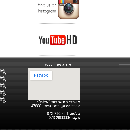
צור קשר והגעה
משרדי התאחדות "אילת":
הכפר הירוק, רמת השרון 47800
טלפון:
073-2909091
פקס:
073-2909095