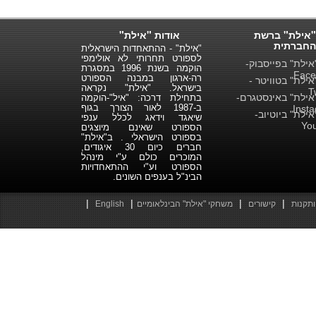
"אילת" ברשת
אודות "אילת"
החברתית
"אילת" - ההתאחדות הישראלית
לספורט תחרותי לא אולימפי
ילת" בפייסבוק-
הוקמה בשנת 1996 במסגרת
Face
רה-ארגון במבנה הספורט
ילת" בטוויטר -
בישראל. "אילת" נקראה
T
ילת" באינסטגרם-
בתחילת דרכה: "איל"-הוקמה
ב-1987 לאור הצורך בגוף
Inst
ילת" ביוטיוב-
שיאגד וידאג לכלל ענפי
Yo
הספורט שאינם מיוצגים
בספורט הישראלי . ב"אילת"
חברים כיום 30 איגודים,
המוכרים כולם ע"י מינהל
הספורט וע"י ההתאחדויות
הבינ"ל בענפים השונים.
|
|
|
|
ותקנות
קישורים
משחקי "אילת" הבינלאומיים
English