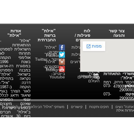
צור קשר
לוח
"אילת"
אודות
והגעה
פעילות /
ברשת
"אילת"
אירועים
החברתית
"אילת" -
ההתאחדות
לוח פעילות
"אילת"
הישראלית לספורט
התאחדות
בפייסבוק-
תחרותי לא
לוח פעילות
"אילת"
"אילת"
Facebook
אולימפי הוקמה
ענפי "אילת"
בטוויטר - Twitter
לוח אירועים
"אילת"
בשנת 1996
במסגרת רה-ארגון
פעילים
באינסטגרם-
משחקי
"אילת"
Instagram
במבנה הספורט
"אילת"
ביוטיוב-
משרדי התאחדות
בישראל. "אילת"
משחקי
הבינלאומיים
Youtube
"אילת":
נקראה בתחילת
העולם
הכפר הירוק, רמת
דרכה: "איל"-
טלפון:
073-
השרון 47800
הוקמה ב-1987
2909091
לאור הצורך בגוף
פקס:
073-
שיאגד וידאג לכלל
2909095
ענפי הספורט
שאינם מיוצגים
|
|
|
|
|
"אתנה" נשים
חוקים ותקנות
קישורים
משחקי "אילת" הבינלאומיים
English
בספורט הישראלי .
ב"אילת" חברים
כיום 30 איגודים,
המוכרים כולם ע"י
מינהל הספורט
וע"י ההתאחדויות
הבינ"ל בענפים