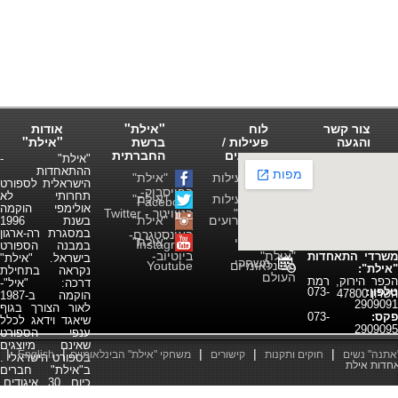
צור קשר
לוח
"אילת"
אודות
והגעה
פעילות /
ברשת
"אילת"
אירועים
החברתית
"אילת" -
ההתאחדות
לוח פעילות
"אילת"
הישראלית לספורט
התאחדות
בפייסבוק-
תחרותי לא
לוח פעילות
"אילת"
"אילת"
Facebook
אולימפי הוקמה
ענפי "אילת"
בטוויטר - Twitter
לוח אירועים
"אילת"
בשנת 1996
במסגרת רה-ארגון
פעילים
באינסטגרם-
משחקי
"אילת"
Instagram
במבנה הספורט
"אילת"
ביוטיוב-
משרדי התאחדות
בישראל. "אילת"
משחקי
הבינלאומיים
Youtube
"אילת":
נקראה בתחילת
העולם
הכפר הירוק, רמת
דרכה: "איל"-
טלפון:
073-
השרון 47800
הוקמה ב-1987
2909091
לאור הצורך בגוף
פקס:
073-
שיאגד וידאג לכלל
2909095
ענפי הספורט
שאינם מיוצגים
|
|
|
|
|
"אתנה" נשים
חוקים ותקנות
קישורים
משחקי "אילת" הבינלאומיים
English
בספורט הישראלי .
ב"אילת" חברים
כיום 30 איגודים,
המוכרים כולם ע"י