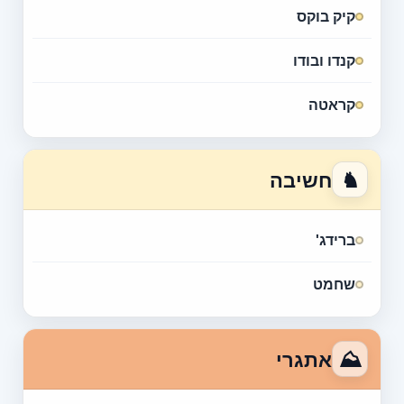
קיק בוקס
קנדו ובודו
קראטה
♞
חשיבה
ברידג'
שחמט
⛰
אתגרי