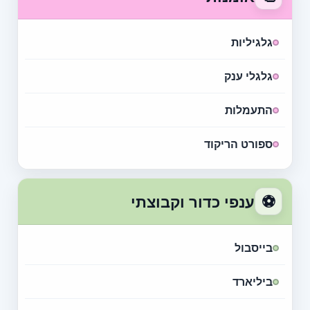
גלגיליות
גלגלי ענק
התעמלות
ספורט הריקוד
⚽
ענפי כדור וקבוצתי
בייסבול
ביליארד