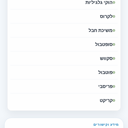
הוקי גלגיליות
לקרוס
משיכת חבל
סופטבול
סקווש
פוטבול
פריסבי
קריקט
מידע וקישורים