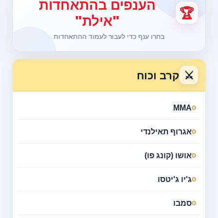
הענפים בהתאחדות
🏆
"אילת"
בחרו ענף כדי לעבור לעמוד ההתאחדות
⚔
קרב וכוח
MMA
אגרוף תאילנדי
אושו (קונג פו)
ג'יו ג'יטסו
סמבו