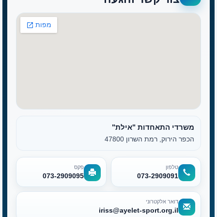
משרדי התאחדות "אילת"
הכפר הירוק, רמת השרון 47800
טלפון
פקס
073-2909095
073-2909091
דואר אלקטרוני
iriss@ayelet-sport.org.il