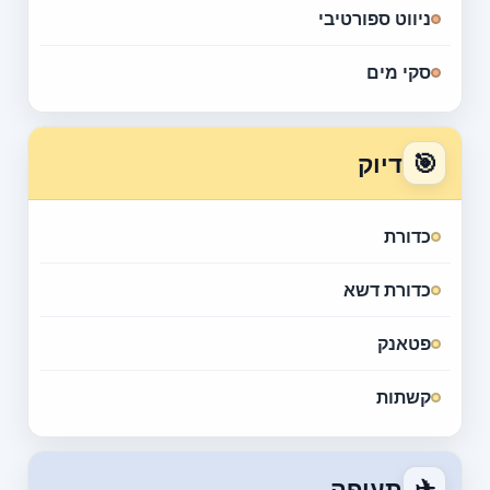
ניווט ספורטיבי
סקי מים
🎯
דיוק
כדורת
כדורת דשא
פטאנק
קשתות
✈
תעופה