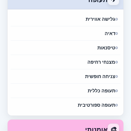
גלישה אווירית
דאיה
טיסנאות
מצנחי רחיפה
צניחה חופשית
תעופה כללית
תעופה ספורטיבית
🎨
אומנותי