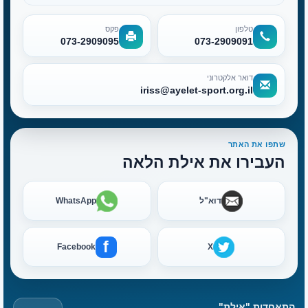
טלפון
פקס
073-2909095
073-2909091
דואר אלקטרוני
iriss@ayelet-sport.org.il
שתפו את האתר
העבירו את אילת הלאה
דוא"ל
WhatsApp
f
Facebook
X
התאחדות "אילת"