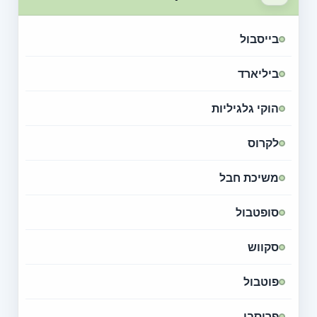
בייסבול
ביליארד
הוקי גלגיליות
לקרוס
משיכת חבל
סופטבול
סקווש
פוטבול
פריסבי