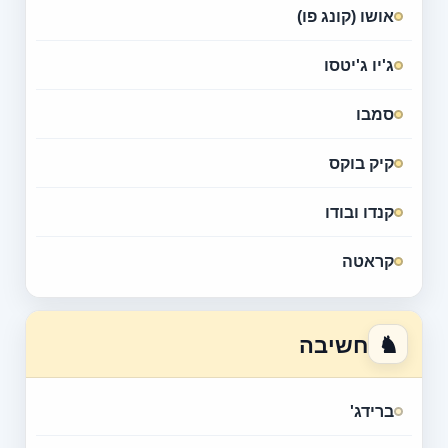
אושו (קונג פו)
ג'יו ג'יטסו
סמבו
קיק בוקס
קנדו ובודו
קראטה
♞
חשיבה
ברידג'