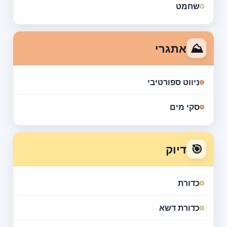
שחמט
⛰
אתגרי
ניווט ספורטיבי
סקי מים
🎯
דיוק
כדורת
כדורת דשא