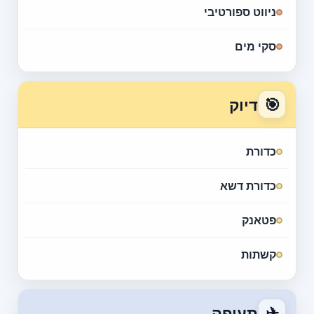
ניווט ספורטיבי
סקי מים
🎯
דיוק
כדורת
כדורת דשא
פטאנק
קשתות
✈
תעופה