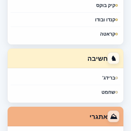
קיק בוקס
קנדו ובודו
קראטה
♞
חשיבה
ברידג'
שחמט
⛰
אתגרי