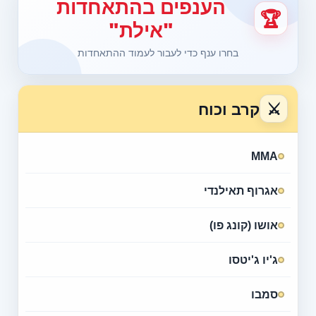
הענפים בהתאחדות
🏆
"אילת"
בחרו ענף כדי לעבור לעמוד ההתאחדות
⚔
קרב וכוח
MMA
אגרוף תאילנדי
אושו (קונג פו)
ג'יו ג'יטסו
סמבו