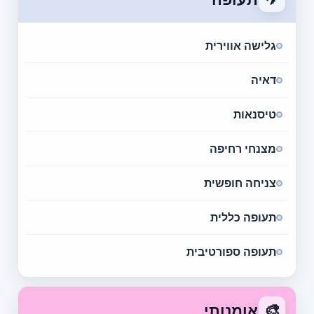
גלישה אווירית
דאיה
טיסנאות
מצנחי רחיפה
צניחה חופשית
תעופה כללית
תעופה ספורטיבית
🎨
אומנותי