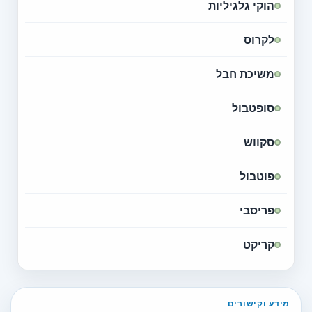
הוקי גלגיליות
לקרוס
משיכת חבל
סופטבול
סקווש
פוטבול
פריסבי
קריקט
מידע וקישורים