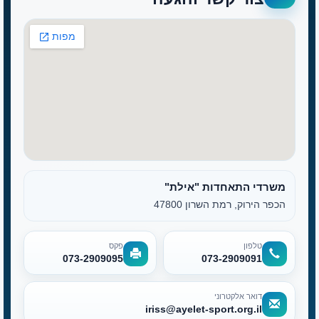
משרדי התאחדות "אילת"
הכפר הירוק, רמת השרון 47800
טלפון
פקס
073-2909095
073-2909091
דואר אלקטרוני
iriss@ayelet-sport.org.il