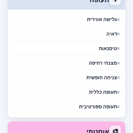
גלישה אווירית
דאיה
טיסנאות
מצנחי רחיפה
צניחה חופשית
תעופה כללית
תעופה ספורטיבית
🎨
אומנותי