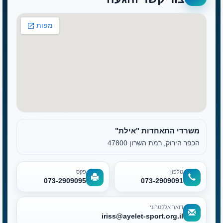
משרדי התאחדות "אילת"
הכפר הירוק, רמת השרון 47800
טלפון
פקס
073-2909095
073-2909091
דואר אלקטרוני
iriss@ayelet-sport.org.il