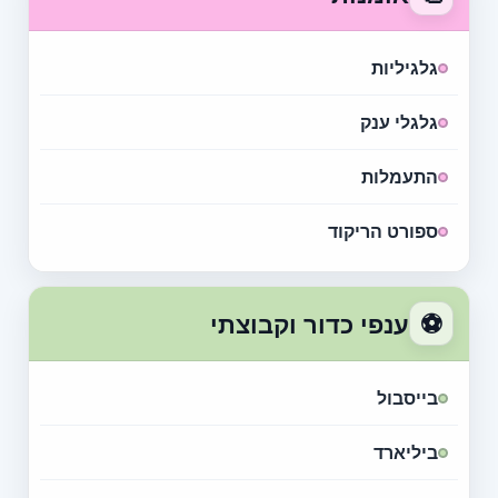
גלגיליות
גלגלי ענק
התעמלות
ספורט הריקוד
⚽
ענפי כדור וקבוצתי
בייסבול
ביליארד