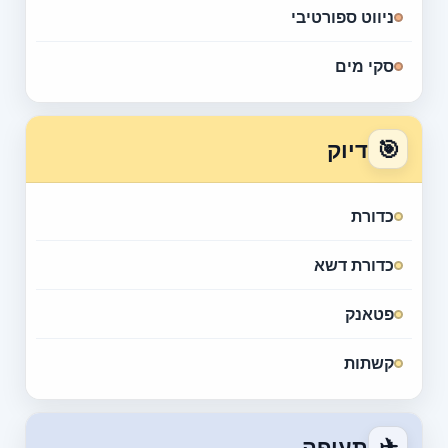
ניווט ספורטיבי
סקי מים
🎯
דיוק
כדורת
כדורת דשא
פטאנק
קשתות
✈
תעופה