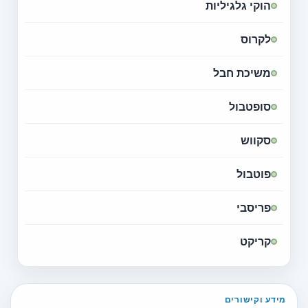
הוקי גלגיליות
לקרוס
משיכת חבל
סופטבול
סקווש
פוטבול
פריסבי
קריקט
מידע וקישורים