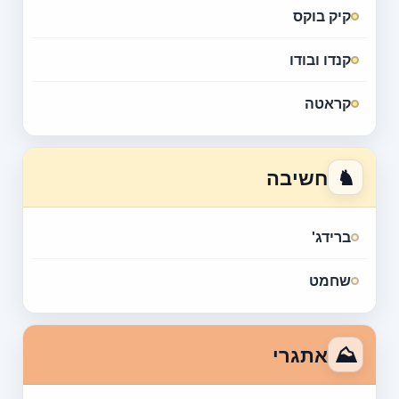
קיק בוקס
קנדו ובודו
קראטה
♞
חשיבה
ברידג'
שחמט
⛰
אתגרי