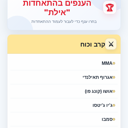
הענפים בהתאחדות
🏆
"אילת"
בחרו ענף כדי לעבור לעמוד ההתאחדות
⚔
קרב וכוח
MMA
אגרוף תאילנדי
אושו (קונג פו)
ג'יו ג'יטסו
סמבו