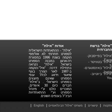
"אילת" ברשת
אודות "אילת"
החברתית
"אילת" - ההתאחדות הישראלית
לספורט תחרותי לא אולימפי
ילת" בפייסבוק-
הוקמה בשנת 1996 במסגרת
Face
רה-ארגון במבנה הספורט
ילת" בטוויטר -
בישראל. "אילת" נקראה
T
ילת" באינסטגרם-
בתחילת דרכה: "איל"-הוקמה
ב-1987 לאור הצורך בגוף
Inst
ילת" ביוטיוב-
שיאגד וידאג לכלל ענפי
Yo
הספורט שאינם מיוצגים
בספורט הישראלי . ב"אילת"
חברים כיום 30 איגודים,
המוכרים כולם ע"י מינהל
הספורט וע"י ההתאחדויות
הבינ"ל בענפים השונים.
|
|
|
|
ותקנות
קישורים
משחקי "אילת" הבינלאומיים
English