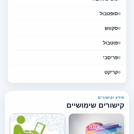
סופטבול
סקווש
פוטבול
פריסבי
קריקט
מידע וקישורים
קישורים שימושיים