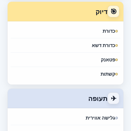
🎯
דיוק
כדורת
כדורת דשא
פטאנק
קשתות
✈
תעופה
גלישה אווירית