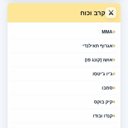
⚔
קרב וכוח
MMA
אגרוף תאילנדי
אושו (קונג פו)
ג'יו ג'יטסו
סמבו
קיק בוקס
קנדו ובודו