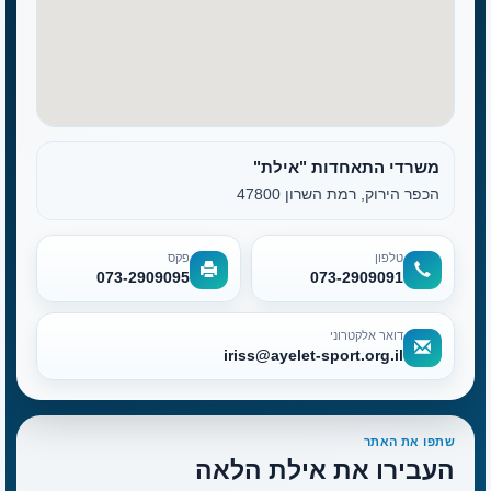
משרדי התאחדות "אילת"
הכפר הירוק, רמת השרון 47800
טלפון
פקס
073-2909095
073-2909091
דואר אלקטרוני
iriss@ayelet-sport.org.il
שתפו את האתר
העבירו את אילת הלאה