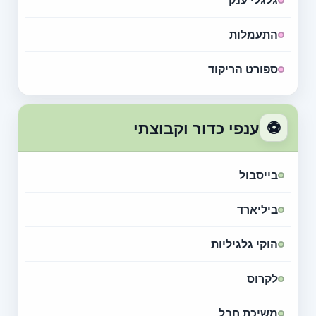
גלגלי ענק
התעמלות
ספורט הריקוד
⚽
ענפי כדור וקבוצתי
בייסבול
ביליארד
הוקי גלגיליות
לקרוס
משיכת חבל