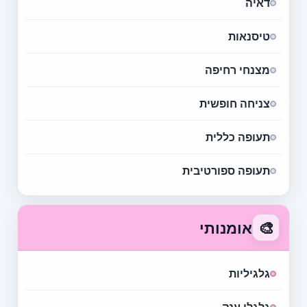
דאיה
טיסנאות
מצנחי רחיפה
צניחה חופשית
תעופה כללית
תעופה ספורטיבית
🎨
אומנותי
גלגיליות