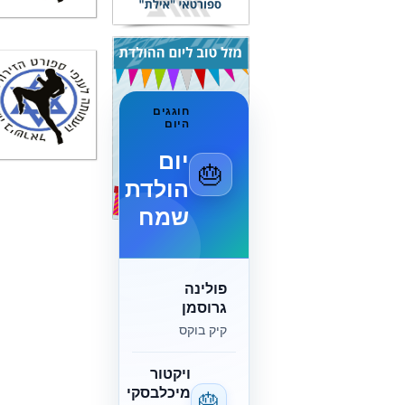
חוגגים
היום
יום
🎂
הולדת
שמח
פולינה
גרוסמן
קיק בוקס
ויקטור
מיכלבסקי
🎂