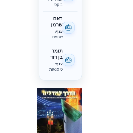
בוקס
ראם
שרמן
🎂
ענף:
שחמט
תומר
בן דוד
🎂
ענף:
טיסנאות