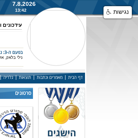
7.8.2026
13:42
נגישות
עידכונים 
בפעם ה-3: נילי בלאק אלופת העולם באגרוף תאילנדי
נילי בלאק, אלופת העולם מ-16
|
|
|
|
דף הבית
מאמרים וכתבות
תוצאות
גלריה
אגרוף תאילנדי: 3 מדליות ארד ל
סרטונים
אליפות העולם 
להמשך הכתב