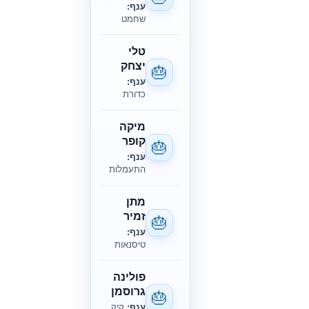
ענף:
שחמט
טלי
יצחק
🎂
ענף:
כדורת
מיקה
קופר
🎂
ענף:
התעמלות
מתן
זמיר
🎂
ענף:
טיסנאות
פולינה
גרוסמן
🎂
ענף:
קיק