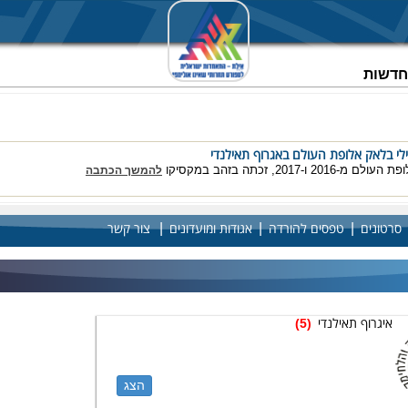
וחדשות
20 ו-2017, זכתה בזהב במקסיקו
להמשך הכתבה
|
|
|
סרטונים
טפסים להורדה
אגודות ומועדונים
צור קשר
ישראל
לנוער: עמית מדאח, לייט עבד אלחאי ורוח גורדון סיימו את הקרבות במקום השלישי
ה
איגרוף תאילנדי
(5)
הצג