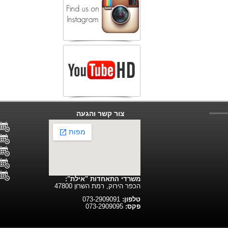
צור קשר והגעה
משרדי התאחדות "אילת":
הכפר הירוק, רמת השרון 47800
טלפון:
073-2909091
פקס:
073-2909095