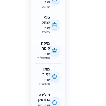
ענף:
שחמט
טלי
יצחק
🎂
ענף:
כדורת
מיקה
קופר
🎂
ענף:
התעמלות
מתן
זמיר
🎂
ענף:
טיסנאות
פולינה
גרוסמן
🎂
ענף:
קיק