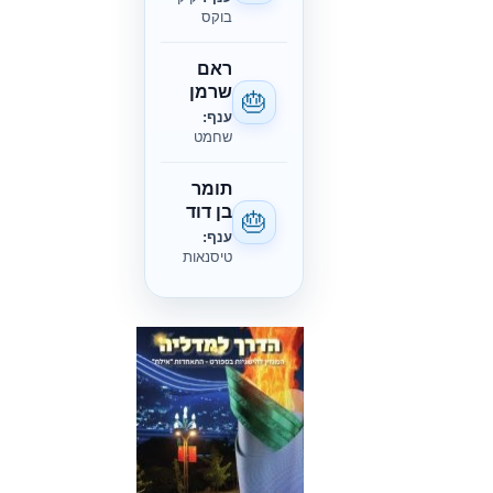
בוקס
ראם
שרמן
🎂
ענף:
שחמט
תומר
בן דוד
🎂
ענף:
טיסנאות