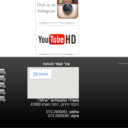
צור קשר והגעה
משרדי התאחדות "אילת":
הכפר הירוק, רמת השרון 47800
טלפון:
073-2909091
פקס:
073-2909095