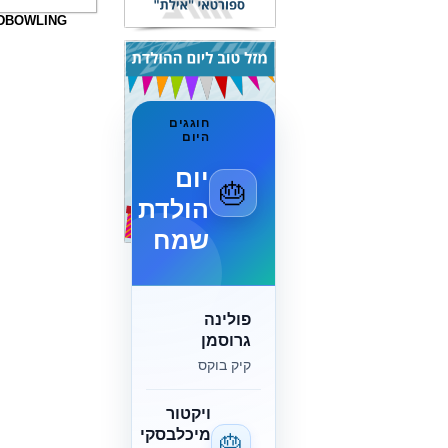
DBOWLING
חוגגים
היום
יום
🎂
הולדת
שמח
פולינה
גרוסמן
קיק בוקס
ויקטור
מיכלבסקי
🎂