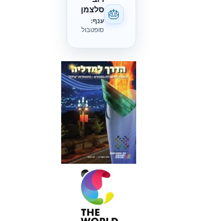
סלצמן
🎂
ענף:
סופטבול