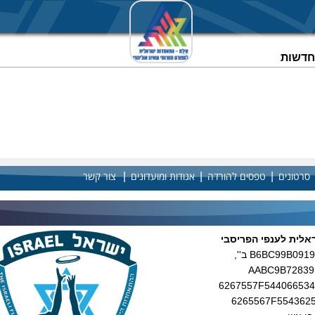
וחדשות
|
|
|
סרטונים
טפסים להורדה
אגודות ומועדונים
צור קשר
לית לענפי הפריסבי
B6BC99B0919DA8 28 ב'',
6267557F544066534
6265567F554362