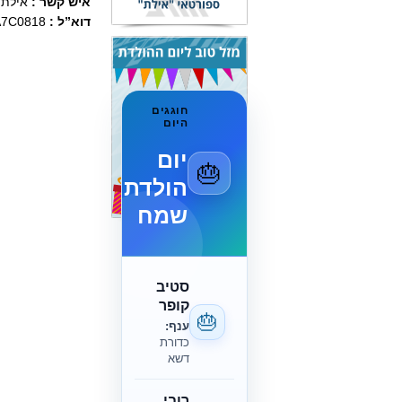
איש קשר :
אילת ב
דוא”ל :
A7C0818
חוגגים
היום
יום
🎂
הולדת
שמח
סטיב
קופר
🎂
ענף:
כדורת
דשא
רובי