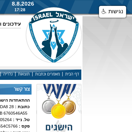
8.8.2026
17:28
נגישות
עידכונים 
|
|
|
|
דף הבית
מאמרים וכתבות
תוצאות
גלריה
צור קשר
ההתאחדות הישרא
כתובת :
AABC9B72839B 6760546A55
טל. נייד :
05264
פקס :
554C5766