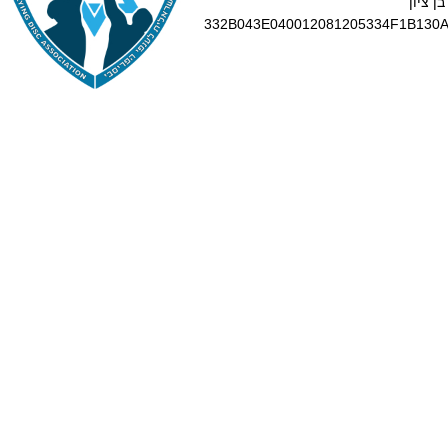
ן ציון
332B043E040012081205334F1B130