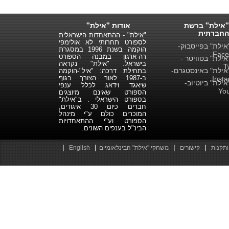
"אילת" ברשת
אודות "אילת"
החברתית
"אילת" - ההתאחדות הישראלית
לספורט תחרותי לא אולימפי
ילת" בפייסבוק-
הוקמה בשנת 1996 במסגרת
Face
רה-ארגון במבנה הספורט
ילת" בטוויטר -
בישראל. "אילת" נקראה
T
ילת" באינסטגרם-
בתחילת דרכה: "איל"-הוקמה
ב-1987 לאור הצורך בגוף
Inst
ילת" ביוטיוב-
שיאגד וידאג לכלל ענפי
Yo
הספורט שאינם מיוצגים
בספורט הישראלי . ב"אילת"
חברים כיום 30 איגודים,
המוכרים כולם ע"י מינהל
הספורט וע"י ההתאחדויות
הבינ"ל בענפים השונים.
|
|
|
|
ותקנות
קישורים
משחקי "אילת" הבינלאומיים
English