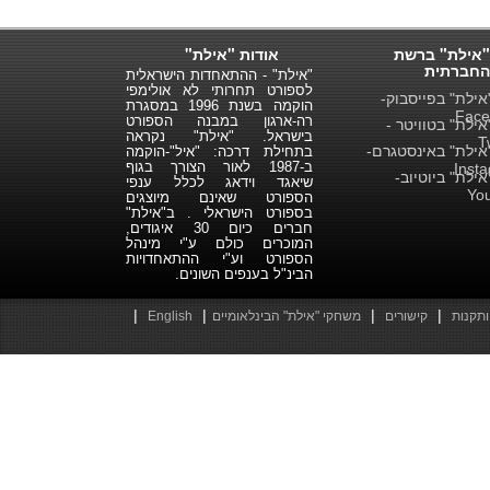
"אילת" ברשת
אודות "אילת"
החברתית
"אילת" - ההתאחדות הישראלית
לספורט תחרותי לא אולימפי
ילת" בפייסבוק-
הוקמה בשנת 1996 במסגרת
Face
רה-ארגון במבנה הספורט
ילת" בטוויטר -
בישראל. "אילת" נקראה
T
ילת" באינסטגרם-
בתחילת דרכה: "איל"-הוקמה
ב-1987 לאור הצורך בגוף
Inst
ילת" ביוטיוב-
שיאגד וידאג לכלל ענפי
Yo
הספורט שאינם מיוצגים
בספורט הישראלי . ב"אילת"
חברים כיום 30 איגודים,
המוכרים כולם ע"י מינהל
הספורט וע"י ההתאחדויות
הבינ"ל בענפים השונים.
|
|
|
|
ותקנות
קישורים
משחקי "אילת" הבינלאומיים
English