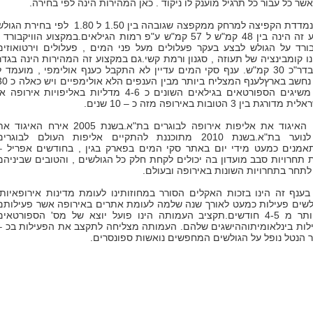
שר כל עבור כל תרגיל מוענק לו ניקוד . כאן המהירות הינה לפי בחירה.
במקצוע הקפיצות נמדדת הקפיצה למרחק ממקפצה שגובהה בין 1.50 ל 1.80 לפי בחירת הג
. המהירות במקצוע זה הינה בין 48 קמ"ש ל 57 קמ"ש ע"פ רמות הגילאים.במקצוע הוויקבורד 
ורד על הגולש לבצע בעקר פעלולים מעל פני המים , פעלולים וירטואוזים
ו קומבינציה של תעוזה , סגנון ורמת קשי.גם במקצוע זה המהירות הינה בגדר
בחירה של הגולש בדר"כ 30 קמ"ש. ענף סקי המים עדיין לא התקבל כענף אולימפי , מועמד 
2012 בלונדון , אך נחשב בארץלענף המצליח ביותר מבין הענפים ה
במספר.מידי שנה משיגים הספורטאים בגילאים השונים כ 4-6 מדליות באליפויות אירופה 
 הטובות באירופה מזה כ – 10 שנים.
בשנת 1994 אירח האיגוד את אליפות אירופה לבוגרים בת"א.בשנת 2005 אירח האיגוד
אליפות אירופה לנוער בת"א.בשנת 2010 מתוכננת להתקיים אליפות העולם לבוגרי
אמנים כמעט מידי יום באתר סקי המים בפארק בגין , בחודשים אפריל –
 תחרויות סבב מועדון בה יכולים לקחת חלק כל הגולשים , והטובים שביניהם
לתחר בתחרויות השונות באירופה ובעולם.
בענף זה הינו בזכות האקלים הסורר במחוזותינו לעומת מדינות אירופאיות.
שים פעילות כמעט לאורך שנה שלמה לעומת אתרים באירופה אשר פעילותם
מסתכמת בלא יותר מ 4-5 חודשים.תקציב העמותה הינו פועל יוצא של מס' הספורטאים
לות בינלאומיתוההישגים שלהם. העמותה מצליחה לתקצב את הפעילות בכ –