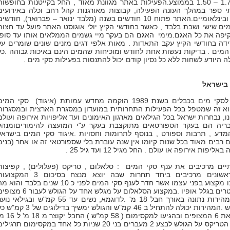
עומק האגם בין 1.70 – 1.50 בממוצע.הפעילות באתר מגוונת מאוד , החל בקייטנות בחופשו
י ספר במהלך העונה הפעילה, קבוצות מאורגנות קהל רחב וכלה באירועים
תחרותיים ארציים ובינלאומיים.האתר פתוח 10 חודשים בשנה (מלבד ינואר – פברואר), חודשי
ים שישי ושבת בלבד , כאשר בחודשי הקיץ יולי אוגוסט האתר פועל עד חצות
יפה את כל האגם.מימי האגם הם בעקר מיי גשמים הממלאים אותו עד סופו
ידה בחודשי הקיץ עקב התאדות . מאות אלפי דגים מזנים שונים שומרים על
קיון המים . בדיקות נעשות אחת לחודש ומוכיחות שהמים הינם באיכות גבוהה .כל
 בישראל
עם הקמת האתר לסקי מים בכבלים בשנת 1989 הוקמה מחדש עמותת (איגוד) סקי המי
וא זה שמטפל בכל הפעילות התחרותית במועדון במסגרת הארצית ובמסגרות
נו, נבחרות ישראל בכל הגילאים מארגון האימונים ועד אליפויות אירופה ועולם
ריה הם בעקר הספורטאים מתוקצבת בעקר ע"י המועצה להימוריםומנהל
ע , תרבות וספורט , בנוסף לתרומות וחסויות .איגוד סקי המים בישראל
רבים מאוד בכל שנות קיומו.אין שנה עוברת בלי שספורטאי זה או אחר (בנים
יפות אירופה או עולם . החל מגיל 12 ועד גיל 25 .
תיים מרכיבים את ענף סקי המים : סלאלום , טריקס (פעלולים) , קפיצות
ווויקבורד . 3 הראשונים מרכיבים ביחד תחרות שבה יוצא מנצח בסיכום 3 המק
הללו.הוויקבורד הינו מקצוע בפני עצמו אשר חדר לענף סקי המים לפני כ 10 שנים בלבד והוא
שקרוי ספורט אקסטרים בגלל אופיו .במקצוע הסלאלום על מגלש אחד על הגולש לעבור 
במסלול עקלתון במהירות נתונה באורך חבל 18 מ' .לדוגמא, נשים עד 55 קמ"ש ובגילאי נ
בוגרים עד 58 קמ"ש .המהירות יכולה להתחיל ב 46 קמ"ש והגולש ימשיך בדילוגים של 3 
עוד עבר בהצלחה את 6 המצופים ובהגיעו למקסימום ( 58 קמ"ש ) החב
וכך הלאה.במקצוע הטריקס על הגולש לבצע 2 מעברים בני 20 שניות כל אחד במקסימום תרגיל