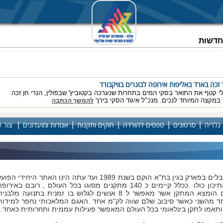
וחדשות
 זכה בארד באליפות אירופה לבוגרים בוויקבורד
י קטף את התואר בסקי המים בתחרות שנערכה בקטוביץ' שבפולין, הנרי חן זכה
במקצה המיוחד לנכים. מנכ"ל איגוד הסקי בירך
להמשך הכתבה
|
|
|
|
|
גלריה
סרטונים
טפסים להורדה
חוקים ותקנות
אגודות ומועדונים
צור 
ית זהב ושתי מדליות ארד לישראל באל' אירופה
אוד למשלחת הישראלית באליפות אירופה בסקי מים כשאביב לוי זכה בתואר אלוף
ף רועי אשר ואביב אטיב תפסו את המקום על הפודיום
להמשך הכתבה
אתר סקי המים בכבלים בפארק בגין בת"א הוקם בשנת 1989 ועד עתה הינו האתר היחידי הפוע
בישראל ובמזרח התיכון כולו .ככלל קיימים כ 140 מתקנים מסוגו בכל העולם , רובם באירופ
בעקר בגרמניה שם הומצא המתקן אשר מאפשר ל 8 אנשים לגלוש בו זמנית בתנועה מלבני
100 מ' אחד מהשני כאשר סיבוב שלם שווה לק"מ אחד .האגם המלאכותי נחפר למידות
ותאמו לתקן בינלאומי בכל העולם המאפשר פעילות עממית ותחרותית כאחד.