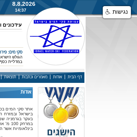
8.8.2026
14:37
נגישות
עידכונים 
סקי מים: פירר
הגולש הישראל
במדליית כסף 
|
|
|
|
דף הבית
אודות
מאמרים וכתבות
תוצאות
סקי מים: מדלי
אודות
הישג מרשים מ
אירופה ובנוס
במרחק 
בינלאומיות אשר ה