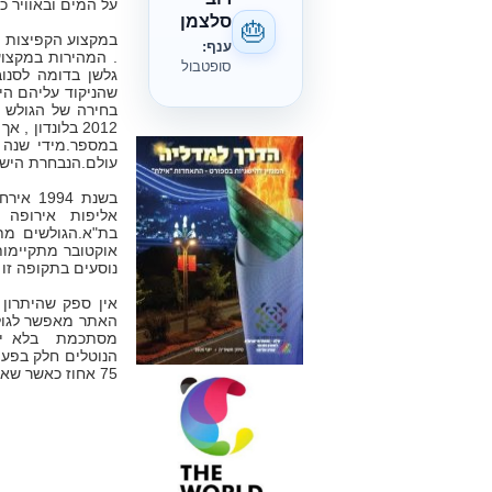
על המים ובאוויר כא
סלצמן
🎂
ענף:
סופטבול
גלשן בדומה לסנוב
שהניקוד עליהם הינ
עולם.הנבחרת הישראלית מדורגת בין 3
בת"א.הגולשים מת
אוקטובר מתקיימות
נוסעים בתקופה זו 
אין ספק שהיתרון 
האתר מאפשר לגול
הנוטלים חלק בפעי
75 אחוז כאשר שאר הנטל נופל על הגולשים המחפשים נואשות ספונסרים.