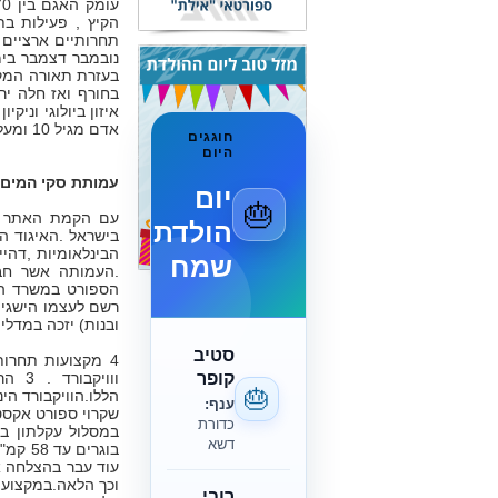
הקיץ , פעילות בת
נובמבר דצמבר בימ
בעזרת תאורה המק
בחורף ואז חלה יר
איזון ביולוגי וני
אדם מגיל 10 ומעלה היודע לשחות ללא כל נסיון קודם יכול להתנסות בפעילות סקי מים .
חוגגים
היום
עמותת סקי המים
יום
🎂
הולדת
בישראל .האיגוד ה
הבינלאומיות ,דהיי
שמח
.העמותה אשר חב
הספורט במשרד המד
רשם לעצמו הישגים 
ובנות) יזכה במדליה באל
סטיב
4 מקצועות תחרו
קופר
🎂
ענף:
כדורת
דשא
רובי