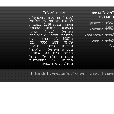
"אילת" ברשת
אודות "אילת"
החברתית
"אילת" - ההתאחדות הישראלית
לספורט תחרותי לא אולימפי
ילת" בפייסבוק-
הוקמה בשנת 1996 במסגרת
Face
רה-ארגון במבנה הספורט
ילת" בטוויטר -
בישראל. "אילת" נקראה
T
ילת" באינסטגרם-
בתחילת דרכה: "איל"-הוקמה
ב-1987 לאור הצורך בגוף
Inst
ילת" ביוטיוב-
שיאגד וידאג לכלל ענפי
Yo
הספורט שאינם מיוצגים
בספורט הישראלי . ב"אילת"
חברים כיום 30 איגודים,
המוכרים כולם ע"י מינהל
הספורט וע"י ההתאחדויות
הבינ"ל בענפים השונים.
|
|
|
|
ותקנות
קישורים
משחקי "אילת" הבינלאומיים
English