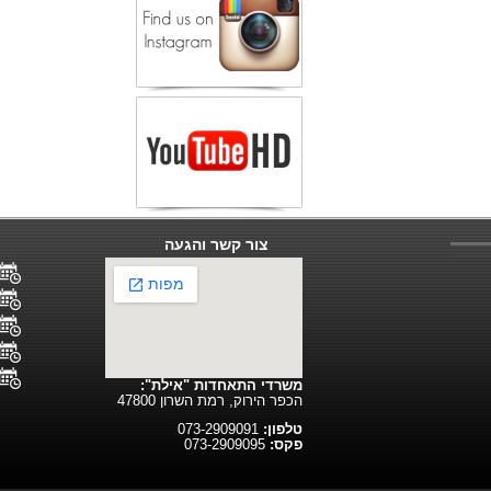
צור קשר והגעה
משרדי התאחדות "אילת":
הכפר הירוק, רמת השרון 47800
טלפון:
073-2909091
פקס:
073-2909095