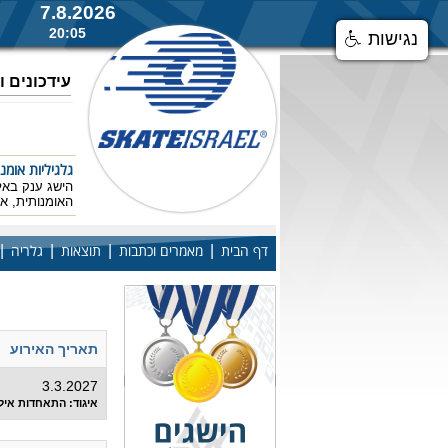
7.8.2026
20:05
נגישות
עידכונים 
גלגיליות אומנ
האומנותית, אס
|
|
|
|
דף הבית
מאמרים וכתבות
תוצאות
גלריה
רשימת כל האיר
תאריך האירוע
3.3.2027
איגוד: התאחדות איל