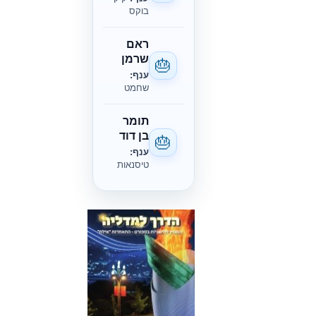
בוקס
ראם
שרמן
🎂
ענף:
שחמט
תומר
בן דוד
🎂
ענף:
טיסנאות