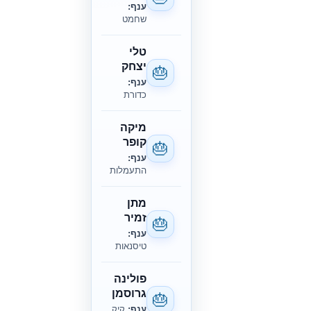
ענף:
שחמט
טלי
יצחק
🎂
ענף:
כדורת
מיקה
קופר
🎂
ענף:
התעמלות
מתן
זמיר
🎂
ענף:
טיסנאות
פולינה
גרוסמן
🎂
ענף:
קיק