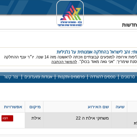
וחדשות
ותי: זהב לישראל בהחלקה אומנותית על גלגיליות
הישג ענק באליפות אירופה למופעים קבוצתיים וזכתה לראשונה מזה 14 שנה. יו״ר ענף ההחלקה
נת שימריך: "אני גאה מאוד בכולן".
להמשך הכתבה
|
|
|
|
סרטונים
טפסים להורדה
פרסומים ותקנות
אגודות ומועדונים
צור קשר
ועים -
שעה
שם האירוע
מיקום
אפשרויות
משחקי אילת ה 22
אילת
הצג
ת