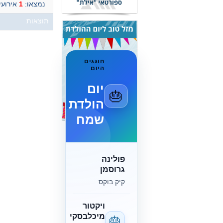
נמצאו:
1
אירועי
תוצאות
חוגגים
היום
יום
🎂
הולדת
שמח
פולינה
גרוסמן
קיק בוקס
ויקטור
מיכלבסקי
🎂