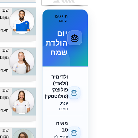
שם:
חוגגים
מקום:
היום
יום
תאריך
🎂
הולדת
שמח
שם:
מקום:
תאריך
ולדימיר
(ולאדי)
פולוצקי
שם:
🎂
(פולוטסקי)
מקום:
ענף:
סמבו
תאריך
מאיה
טב
שם:
🎂
מקום:
ענף:
ג'יו