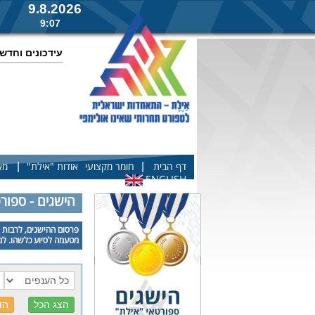
9.8.2026
9:07
עידכונים וחדש
|
|
דף הבית
חומר מקצועי
אודות "אילת"
מא
ENGLISH
הישגים - ספור
פרסום ההישגים, לרבות פ
מטעמה לסיוע כלשהו. למע