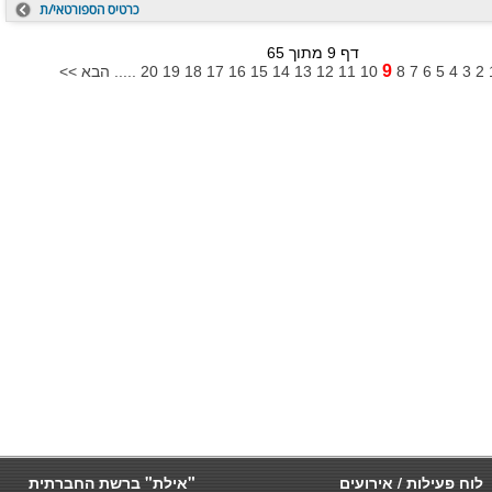
כרטיס הספורטאי/ת
דף 9 מתוך 65
9
2
3
4
5
6
7
8
10
11
12
13
14
15
16
17
18
19
20
..... הבא >>
לוח פעילות / אירועים
"אילת" ברשת החברתית