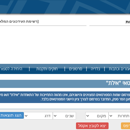
ות
[רשימת העידכונים המלא
|
|
|
|
מרים וכתבות
גלריה
סרטונים
חוקים ותקנות
היחידה לספור
טאי "אילת"
רסום שמות הספורטאים המצוינים והישגיהם, אינו מהווה התחייבות של התאחדות "אילת" ו/או מי
ן הסר ספק, המדובר בפרסום לצורך ציון הישגי הספורטאים בלבד.