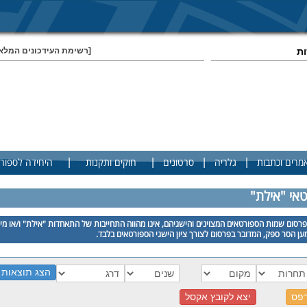
ות
[רשימת העידכונים המלא
|
|
|
|
מרים וכתבות
גלריה
סרטונים
חוקים ותקנות
היחידה לספור
טאי "אילת"
רסום שמות הספורטאים המצוינים והישגיהם, אינו מהווה התחייבות של התאחדות "אילת" ו/או מי
ן הסר ספק, המדובר בפרסום לצורך ציון הישגי הספורטאים בלבד.