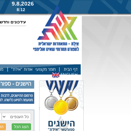
9.8.2026
8:12
עידכונים וחדש
|
|
דף הבית
חומר מקצועי
אודות "אילת"
מא
ENGLISH
הישגים - ספור
פרסום ההישגים, לרבות פ
מטעמה לסיוע כלשהו. למע