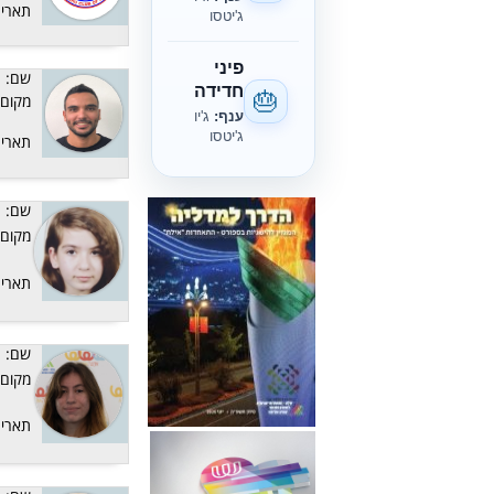
תאריך
ג'יטסו
פיני
שם:
חדידה
🎂
מקום:
ענף:
ג'יו
ג'יטסו
תאריך
שם:
מקום:
תאריך
שם:
מקום:
תאריך