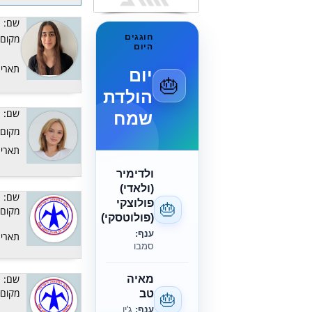
שם:
חוגגים
מקום:
היום
יום
תאריך
🎂
הולדת
שמח
שם:
מקום:
תאריך
ולדימיר
(ולאדי)
שם:
פולוצקי
🎂
מקום:
(פולוטסקי)
ענף:
תאריך
סמבו
מאיה
שם:
טב
מקום:
🎂
ענף:
ג'יו