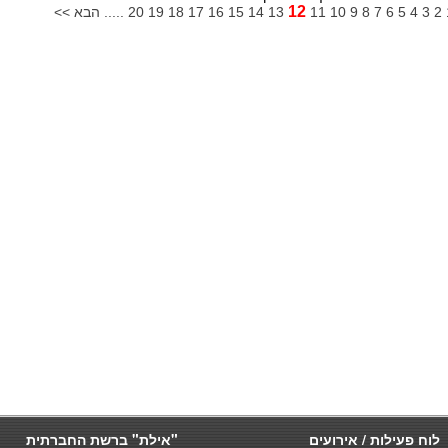
12
2
3
4
5
6
7
8
9
10
11
13
14
15
16
17
18
19
20
..... הבא >>
לוח פעילות / אירועים
"אילת" ברשת החברתית