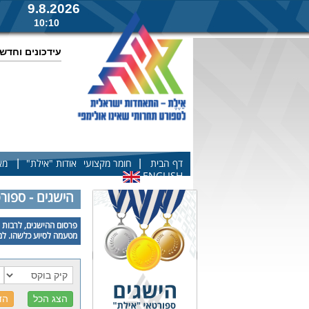
9.8.2026
10:10
עידכונים וחדש
|
|
דף הבית
חומר מקצועי
אודות "אילת"
מא
ENGLISH
הישגים - ספור
פרסום ההישגים, לרבות פ
מטעמה לסיוע כלשהו. למע