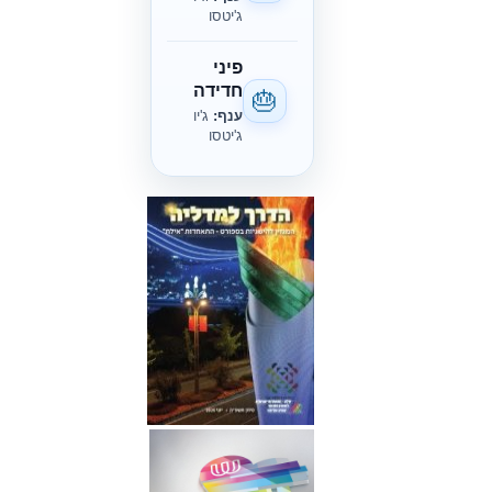
ג'יטסו
פיני
חדידה
🎂
ענף:
ג'יו
ג'יטסו