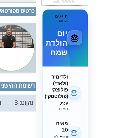
כרטיס ספורטאי
חוגגים
היום
יום
🎂
הולדת
שמח
ולדימיר
(ולאדי)
רשימת ההישגים 
פולוצקי
🎂
(פולוטסקי)
מקום: 3
ת
ענף:
סמבו
מאיה
טב
🎂
ענף:
ג'יו