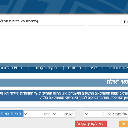
ות
[רשימת העידכונים המלא
|
|
|
|
מרים וכתבות
גלריה
סרטונים
חוקים ותקנות
היחידה לספור
טאי "אילת"
רסום שמות הספורטאים המצוינים והישגיהם, אינו מהווה התחייבות של התאחדות "אילת" ו/או מי
ן הסר ספק, המדובר בפרסום לצורך ציון הישגי הספורטאים בלבד.