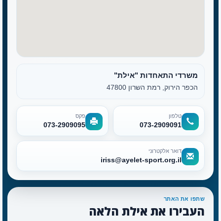
משרדי התאחדות "אילת"
הכפר הירוק, רמת השרון 47800
טלפון
פקס
073-2909095
073-2909091
דואר אלקטרוני
iriss@ayelet-sport.org.il
שתפו את האתר
העבירו את אילת הלאה