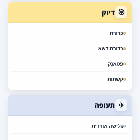
🎯
דיוק
כדורת
כדורת דשא
פטאנק
קשתות
✈
תעופה
גלישה אווירית