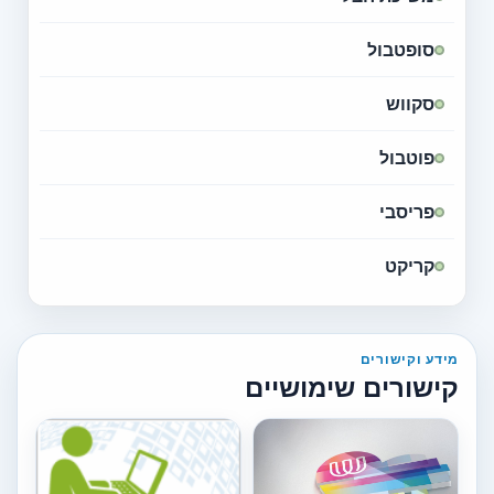
סופטבול
סקווש
פוטבול
פריסבי
קריקט
מידע וקישורים
קישורים שימושיים