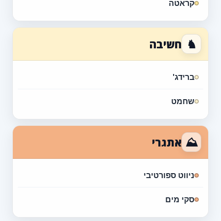
קראטה
♞
חשיבה
ברידג'
שחמט
⛰
אתגרי
ניווט ספורטיבי
סקי מים