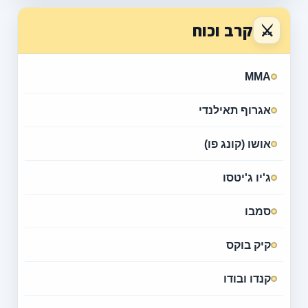
⚔
קרב וכוח
MMA
אגרוף תאילנדי
אושו (קונג פו)
ג'יו ג'יטסו
סמבו
קיק בוקס
קנדו ובודו