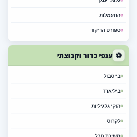
גלגלי ענק
התעמלות
ספורט הריקוד
⚽
ענפי כדור וקבוצתי
בייסבול
ביליארד
הוקי גלגיליות
לקרוס
משיכת חבל