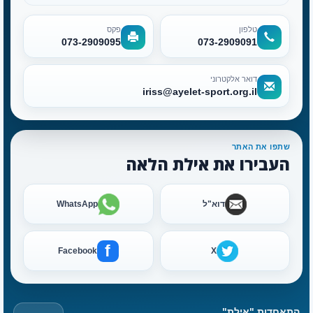
טלפון
פקס
073-2909095
073-2909091
דואר אלקטרוני
iriss@ayelet-sport.org.il
שתפו את האתר
העבירו את אילת הלאה
דוא"ל
WhatsApp
f
Facebook
X
התאחדות "אילת"