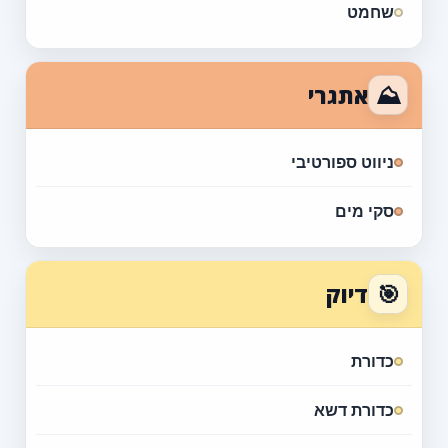
שחמט
⛰
אתגרי
ניווט ספורטיבי
סקי מים
🎯
דיוק
כדורת
כדורת דשא