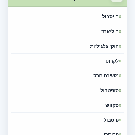
בייסבול
ביליארד
הוקי גלגיליות
לקרוס
משיכת חבל
סופטבול
סקווש
פוטבול
פריסבי