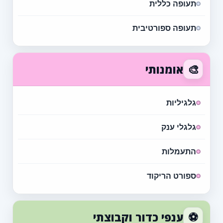
תעופה כללית
תעופה ספורטיבית
🎨
אומנותי
גלגיליות
גלגלי ענק
התעמלות
ספורט הריקוד
⚽
ענפי כדור וקבוצתי