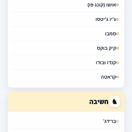
אושו (קונג פו)
ג'יו ג'יטסו
סמבו
קיק בוקס
קנדו ובודו
קראטה
♞
חשיבה
ברידג'