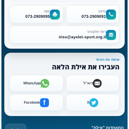
טלפון
פקס
073-2909095
073-2909091
דואר אלקטרוני
iriss@ayelet-sport.org.il
שתפו את האתר
העבירו את אילת הלאה
דוא"ל
WhatsApp
f
Facebook
X
התאחדות "אילת"