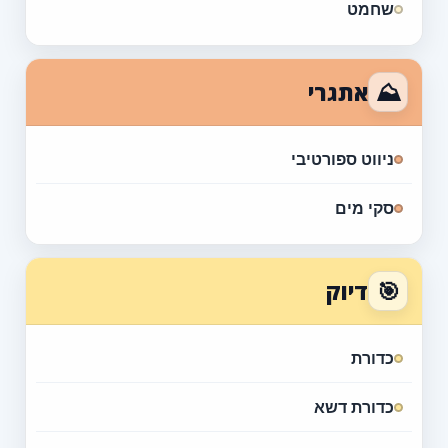
שחמט
⛰
אתגרי
ניווט ספורטיבי
סקי מים
🎯
דיוק
כדורת
כדורת דשא