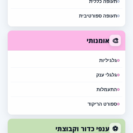
תעופה כללית
תעופה ספורטיבית
🎨
אומנותי
גלגיליות
גלגלי ענק
התעמלות
ספורט הריקוד
⚽
ענפי כדור וקבוצתי