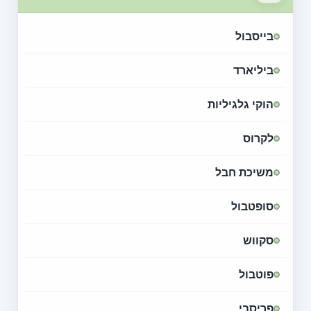
בייסבול
ביליארד
הוקי גלגיליות
לקרוס
משיכת חבל
סופטבול
סקווש
פוטבול
פריסבי