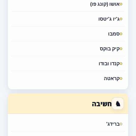
אושו (קונג פו)
ג'יו ג'יטסו
סמבו
קיק בוקס
קנדו ובודו
קראטה
♞
חשיבה
ברידג'