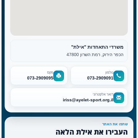
משרדי התאחדות "אילת"
הכפר הירוק, רמת השרון 47800
טלפון
פקס
073-2909095
073-2909091
דואר אלקטרוני
iriss@ayelet-sport.org.il
שתפו את האתר
העבירו את אילת הלאה