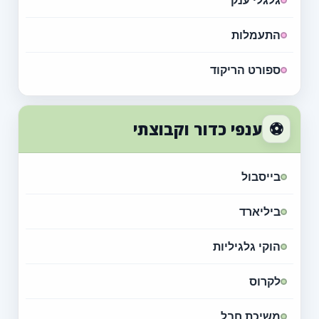
גלגלי ענק
התעמלות
ספורט הריקוד
⚽
ענפי כדור וקבוצתי
בייסבול
ביליארד
הוקי גלגיליות
לקרוס
משיכת חבל