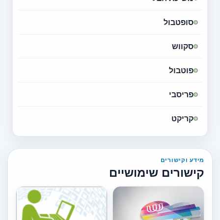
סופטבול
סקווש
פוטבול
פריסבי
קריקט
מידע וקישורים
קישורים שימושיים