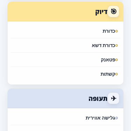
🎯
דיוק
כדורת
כדורת דשא
פטאנק
קשתות
✈
תעופה
גלישה אווירית