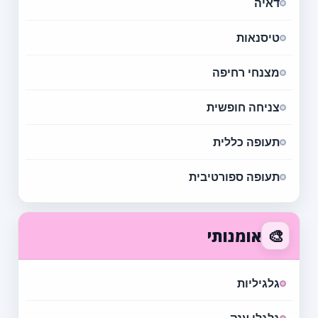
דאיה
טיסנאות
מצנחי רחיפה
צניחה חופשית
תעופה כללית
תעופה ספורטיבית
🎨
אומנותי
גלגיליות