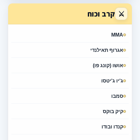
⚔
קרב וכוח
MMA
אגרוף תאילנדי
אושו (קונג פו)
ג'יו ג'יטסו
סמבו
קיק בוקס
קנדו ובודו