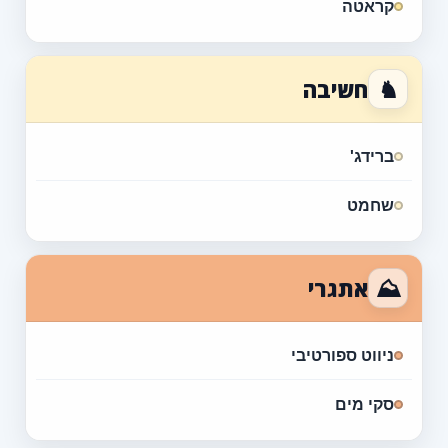
קראטה
♞
חשיבה
ברידג'
שחמט
⛰
אתגרי
ניווט ספורטיבי
סקי מים