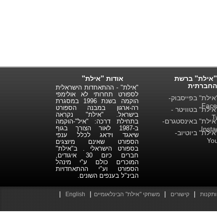
"אילת" ברשת
אודות "אילת"
החברתית
"אילת" - ההתאחדות הישראלית
לספורט תחרותי לא אולימפי
ילת" בפייסבוק-
הוקמה בשנת 1996 במסגרת
Face
רה-ארגון במבנה הספורט
ילת" בטוויטר -
בישראל. "אילת" נקראה
T
ילת" באינסטגרם-
בתחילת דרכה: "איל"-הוקמה
ב-1987 לאור הצורך בגוף
Inst
ילת" ביוטיוב-
שיאגד וידאג לכלל ענפי
Yo
הספורט שאינם מיוצגים
בספורט הישראלי . ב"אילת"
חברים כיום 30 איגודים,
המוכרים כולם ע"י מינהל
הספורט וע"י ההתאחדויות
הבינ"ל בענפים השונים.
|
|
|
|
ותקנות
קישורים
משחקי "אילת" הבינלאומיים
English