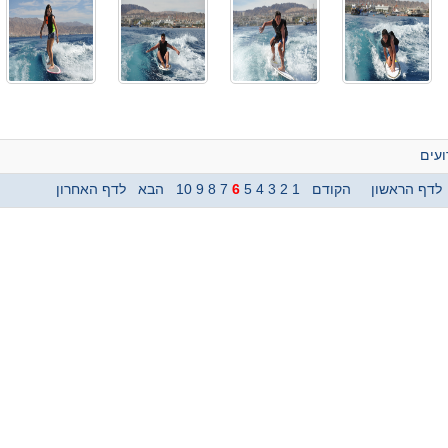
עים
לדף הראשון
הקודם
1
2
3
4
5
6
7
8
9
10
הבא
לדף האחרון