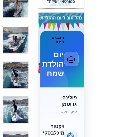
חוגגים
היום
יום
🎂
הולדת
שמח
פולינה
גרוסמן
קיק בוקס
ויקטור
מיכלבסקי
🎂