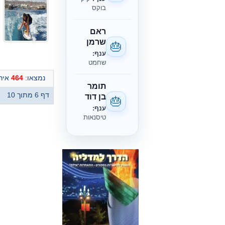
בוקס
ראם
שרמן
🎂
ענף:
שחמט
נמצאו:
464
אירו
תומר
דף 6 מתוך 10
בן דוד
🎂
ענף:
טיסנאות