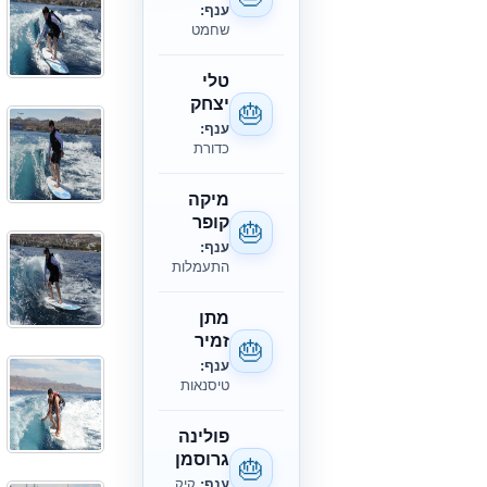
ענף:
שחמט
טלי
יצחק
🎂
ענף:
כדורת
מיקה
קופר
🎂
ענף:
התעמלות
מתן
זמיר
🎂
ענף:
טיסנאות
פולינה
גרוסמן
🎂
ענף:
קיק