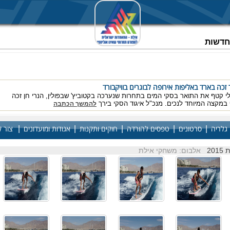
וחדשות
 זכה בארד באליפות אירופה לבוגרים בוויקבורד
י קטף את התואר בסקי המים בתחרות שנערכה בקטוביץ' שבפולין, הנרי חן זכה
במקצה המיוחד לנכים. מנכ"ל איגוד הסקי בירך
להמשך הכתבה
ית זהב ושתי מדליות ארד לישראל באל' אירופה
אוד למשלחת הישראלית באליפות אירופה בסקי מים כשאביב לוי זכה בתואר אלוף
|
|
|
|
|
גלריה
סרטונים
טפסים להורדה
חוקים ותקנות
אגודות ומועדונים
צור 
ף רועי אשר ואביב אטיב תפסו את המקום על הפודיום
להמשך הכתבה
20
אלבום: משחקי אילת