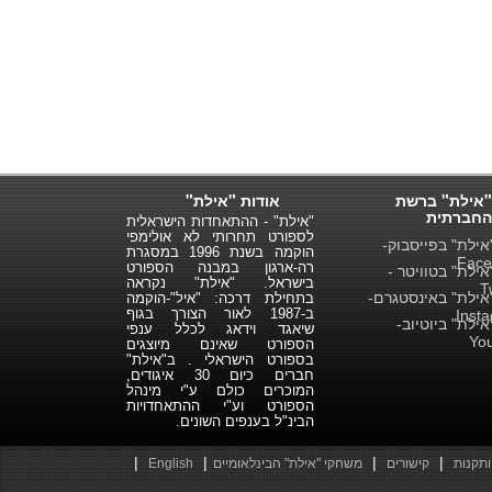
"אילת" ברשת
אודות "אילת"
החברתית
"אילת" - ההתאחדות הישראלית
לספורט תחרותי לא אולימפי
ילת" בפייסבוק-
הוקמה בשנת 1996 במסגרת
Face
רה-ארגון במבנה הספורט
ילת" בטוויטר -
בישראל. "אילת" נקראה
T
ילת" באינסטגרם-
בתחילת דרכה: "איל"-הוקמה
ב-1987 לאור הצורך בגוף
Inst
ילת" ביוטיוב-
שיאגד וידאג לכלל ענפי
Yo
הספורט שאינם מיוצגים
בספורט הישראלי . ב"אילת"
חברים כיום 30 איגודים,
המוכרים כולם ע"י מינהל
הספורט וע"י ההתאחדויות
הבינ"ל בענפים השונים.
|
|
|
|
ותקנות
קישורים
משחקי "אילת" הבינלאומיים
English