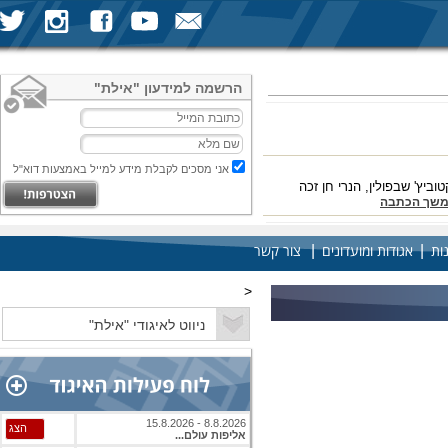
הרשמה למידעון "אילת"
אני מסכים לקבלת מידע למייל באמצעות דוא"ל
ץ' שבפולין, הנרי חן זכה
שך הכתבה
|
|
ות
אגודות ומועדונים
צור קשר
<
 כשאביב לוי זכה בתואר אלוף
ם
להמשך הכתבה
8.8.2026 - 15.8.2026
הצג
אליפות עולם...