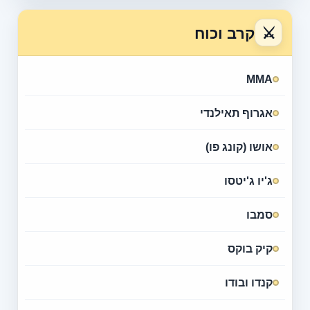
⚔
קרב וכוח
MMA
אגרוף תאילנדי
אושו (קונג פו)
ג'יו ג'יטסו
סמבו
קיק בוקס
קנדו ובודו