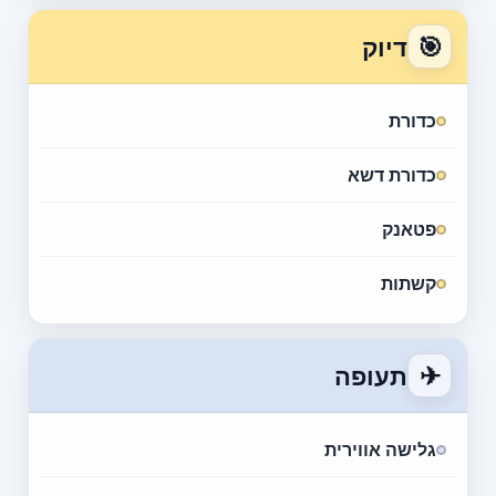
🎯
דיוק
כדורת
כדורת דשא
פטאנק
קשתות
✈
תעופה
גלישה אווירית