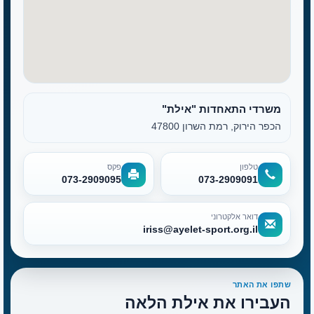
משרדי התאחדות "אילת"
הכפר הירוק, רמת השרון 47800
טלפון
פקס
073-2909095
073-2909091
דואר אלקטרוני
iriss@ayelet-sport.org.il
שתפו את האתר
העבירו את אילת הלאה