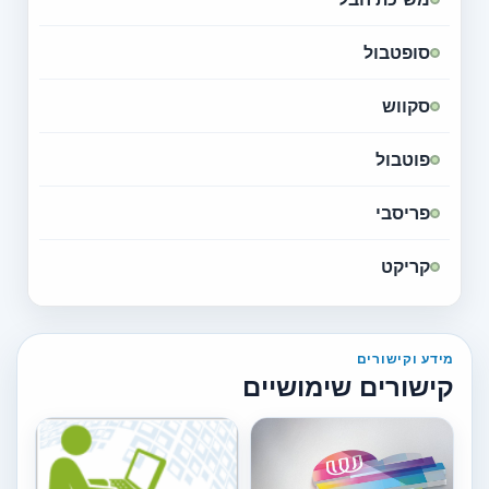
סופטבול
סקווש
פוטבול
פריסבי
קריקט
מידע וקישורים
קישורים שימושיים