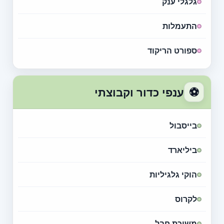
גלגלי ענק
התעמלות
ספורט הריקוד
⚽
ענפי כדור וקבוצתי
בייסבול
ביליארד
הוקי גלגיליות
לקרוס
משיכת חבל