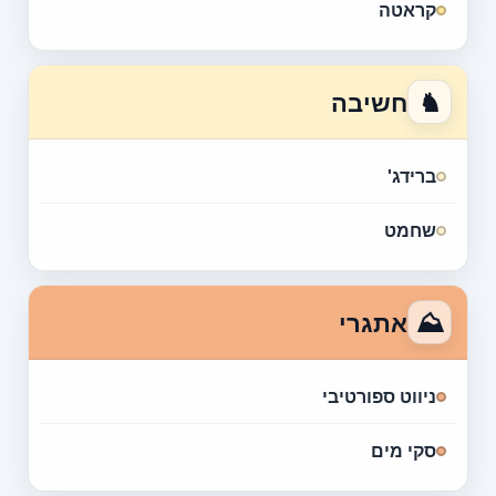
קראטה
♞
חשיבה
ברידג'
שחמט
⛰
אתגרי
ניווט ספורטיבי
סקי מים