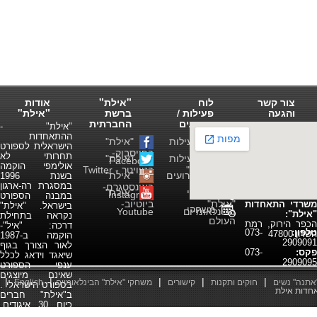
צור קשר
לוח
"אילת"
אודות
והגעה
פעילות /
ברשת
"אילת"
אירועים
החברתית
"אילת" -
ההתאחדות
לוח פעילות
"אילת"
הישראלית לספורט
התאחדות
בפייסבוק-
תחרותי לא
לוח פעילות
"אילת"
"אילת"
Facebook
אולימפי הוקמה
ענפי "אילת"
בטוויטר - Twitter
לוח אירועים
"אילת"
בשנת 1996
במסגרת רה-ארגון
פעילים
באינסטגרם-
משחקי
"אילת"
Instagram
במבנה הספורט
"אילת"
ביוטיוב-
משרדי התאחדות
בישראל. "אילת"
משחקי
הבינלאומיים
Youtube
"אילת":
נקראה בתחילת
העולם
הכפר הירוק, רמת
דרכה: "איל"-
טלפון:
073-
השרון 47800
הוקמה ב-1987
2909091
לאור הצורך בגוף
פקס:
073-
שיאגד וידאג לכלל
2909095
ענפי הספורט
שאינם מיוצגים
|
|
|
|
|
"אתנה" נשים
חוקים ותקנות
קישורים
משחקי "אילת" הבינלאומיים
English
בספורט הישראלי .
ב"אילת" חברים
כיום 30 איגודים,
המוכרים כולם ע"י