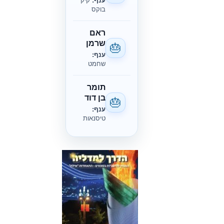
ענף:
קיק
בוקס
ראם
שרמן
🎂
ענף:
שחמט
תומר
בן דוד
🎂
ענף:
טיסנאות