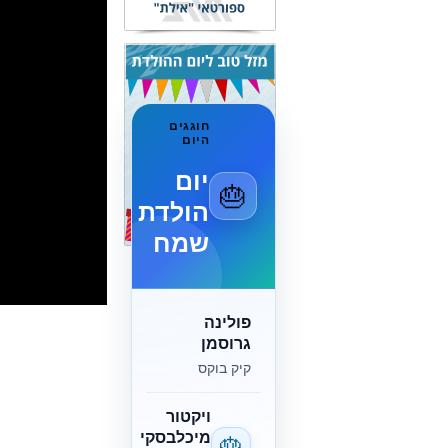
חוגגים
היום
יום
🎂
הולדת
שמח
פולינה
גרוסמן
קיק בוקס
ויקטור
מיכלבסקי
🎂