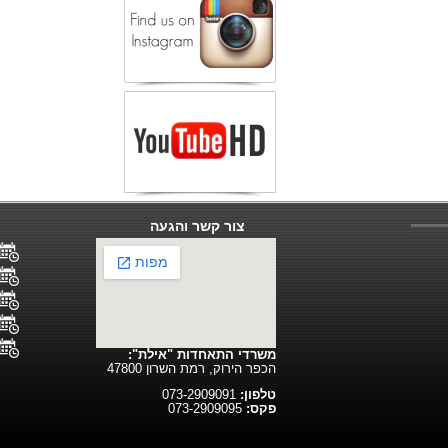
צור קשר והגעה
משרדי התאחדות "אילת":
הכפר הירוק, רמת השרון 47800
טלפון:
073-2909091
פקס:
073-2909095