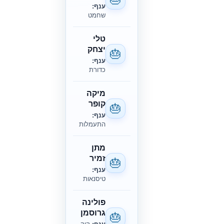
ענף:
שחמט
טלי
יצחק
🎂
ענף:
כדורת
מיקה
קופר
🎂
ענף:
התעמלות
מתן
זמיר
🎂
ענף:
טיסנאות
פולינה
גרוסמן
🎂