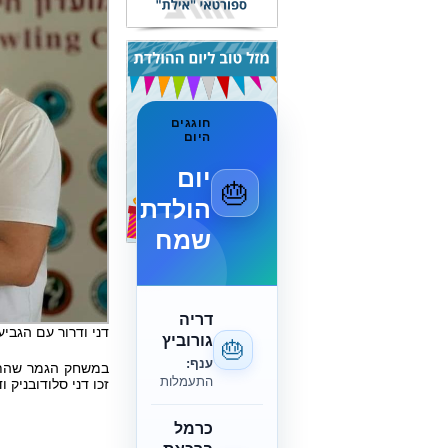
חוגגים
היום
יום
🎂
הולדת
שמח
דריה
דני ודרור עם הגבי
גורוביץ
🎂
ענף:
במשחק הגמר שהתקי
התעמלות
זכו דני סלודובניק ו
כרמל