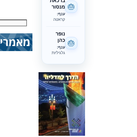
ברכאת
🎂
מנסור
ענף:
קראטה
נופר
כהן
🎂
ענף:
גלגיליות