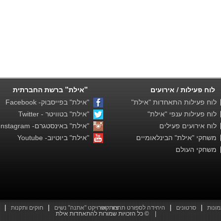
לוח פעילות / אירועים
"אילת" ברשת החברתית
לוח פעילות התאחדות "אילת"
"אילת" בפייסבוק- Facebook
לוח פעילות ענפי "אילת"
"אילת" בטוויטר - Twitter
לוח אירועים פעילים
"אילת" באינסטגרם- Instagram
משחקי "אילת" הבינלאומיים
"אילת" ביוטיוב- Youtube
משחקי העולם
|
|
|
|
מונות
סרטונים
צור קשר
היחידה לספורט תחרותי ופרויקט "אתנה" נשים
חוקים ותקנות
להתאחדות אילת © |
כל הזכויות שמורות