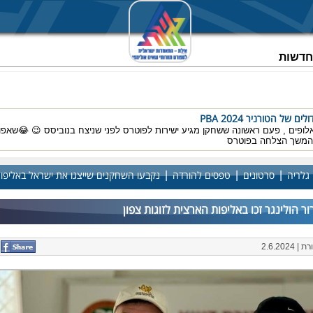
וחדשות
 של הטורניר PBA 2024
אלופים , פעם ראשונה ששחקן מגיע ישירות לפוטרס לפני שניצח בנוביסס 😉 😂שאפו
להמשך הצלחה בפוטרס
|
|
|
גלריה
סרטונים
טפסים להורדה
נקבעו השחקנים שייצגו את ישראל באליפות ה
רור הולינגר זכו באליפות הארצית לזוגות צפון
2.6.20