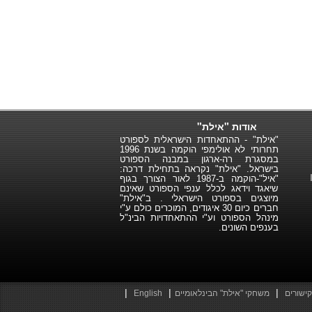
אודות "אילת"
"אילת" - ההתאחדות הישראלית לספורט
תחרותי לא אולימפי הוקמה בשנת 1996
במסגרת רה-ארגון במבנה הספורט
בישראל. "אילת" נקראה בתחילת דרכה:
"איל"-הוקמה ב-1987 לאור הצורך בגוף
שיאגד וידאג לכלל ענפי הספורט שאינם
מיוצגים בספורט הישראלי . ב"אילת"
חברים כיום 30 איגודים, המוכרים כולם ע"י
מינהל הספורט וע"י ההתאחדויות הבינ"ל
בענפים השונים.
|
|
|
קישורים
משחקי "אילת" הבינלאומיים
English