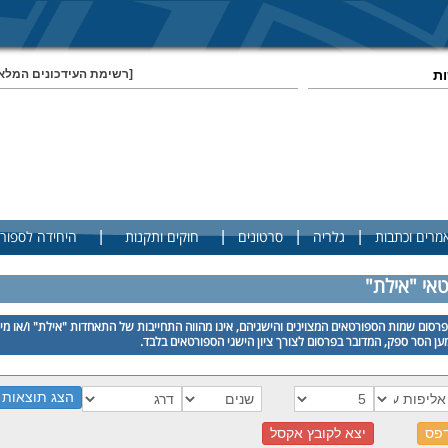
ות
[רשימת העידכונים המלא
|
|
|
|
מרים וכתבות
גלריה
סרטונים
חוקים ותקנות
היחידה לספור
טאי "אילת"
רסום שמות הספורטאים המצוינים והישגיהם, אינו מהווה התחייבות של התאחדות "אילת" ו/או מי
ן הסר ספק, המדובר בפרסום לצורך ציון הישגי הספורטאים בלבד.