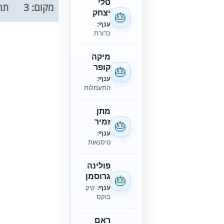
טלי
מקום: 3
תחר
יצחק
🎂
ענף:
כדורת
מיקה
קופר
🎂
ענף:
התעמלות
מתן
זמיר
🎂
ענף:
טיסנאות
פולינה
גרוסמן
🎂
ענף:
קיק
בוקס
ראם