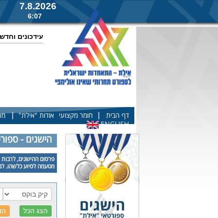
7.8.2026
6:07
עידכונים וחדש
|
|
דף הבית
חומר מקצועי
אודות "אילת"
מא
ENGLISH
הישגים - ספור
פרסום ההישגים, לרבות פ
מטעמה לסיוע כלשהו. למע