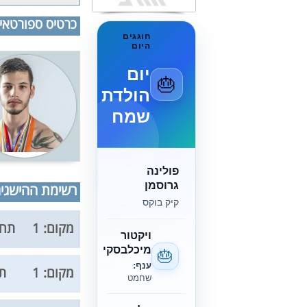
כרטיס ספורטאי
חוגגים
היום
יום
🎂
הולדת
שמח
פולינה
גרוסמן
רשימת ההישגים 
קיק בוקס
מקום: 1
תחר
ויקטור
מיכלבסקי
🎂
ענף:
מקום: 1
תח
שחמט