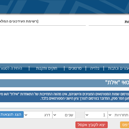
ות
[רשימת העידכונים המלא
|
|
|
|
מרים וכתבות
גלריה
סרטונים
חוקים ותקנות
היחידה לספור
טאי "אילת"
רסום שמות הספורטאים המצוינים והישגיהם, אינו מהווה התחייבות של התאחדות "אילת" ו/או מי
ן הסר ספק, המדובר בפרסום לצורך ציון הישגי הספורטאים בלבד.