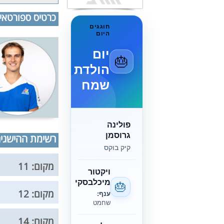
כרטיס ספורטאי
חוגגים
היום
יום
🎂
הולדת
שמח
פולינה
גרוסמן
רשימת ההישגים
קיק בוקס
מקום: 11
ויקטור
מיכלבסקי
🎂
מקום: 12
ענף:
שחמט
מקום: 14