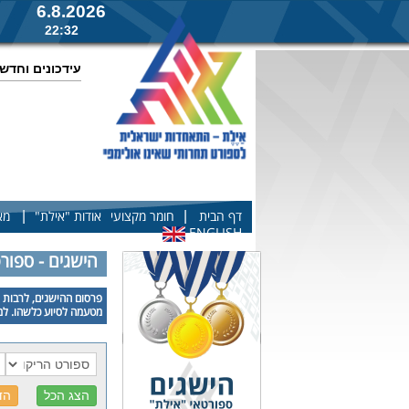
6.8.2026
22:32
עידכונים וחדש
|
|
דף הבית
חומר מקצועי
אודות "אילת"
מא
ENGLISH
הישגים - ספור
פרסום ההישגים, לרבות פ
מטעמה לסיוע כלשהו. למע