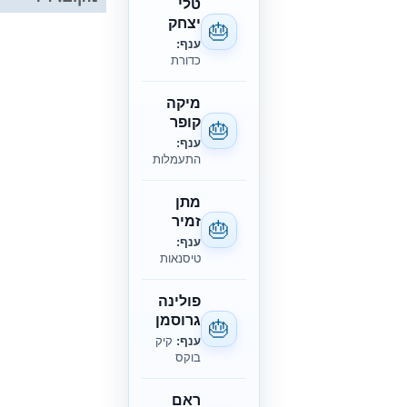
טלי
יצחק
🎂
ענף:
כדורת
מיקה
קופר
🎂
ענף:
התעמלות
מתן
זמיר
🎂
ענף:
טיסנאות
פולינה
גרוסמן
🎂
ענף:
קיק
בוקס
ראם