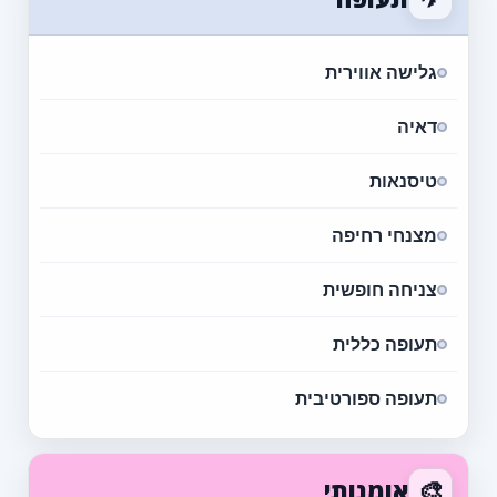
גלישה אווירית
דאיה
טיסנאות
מצנחי רחיפה
צניחה חופשית
תעופה כללית
תעופה ספורטיבית
🎨
אומנותי