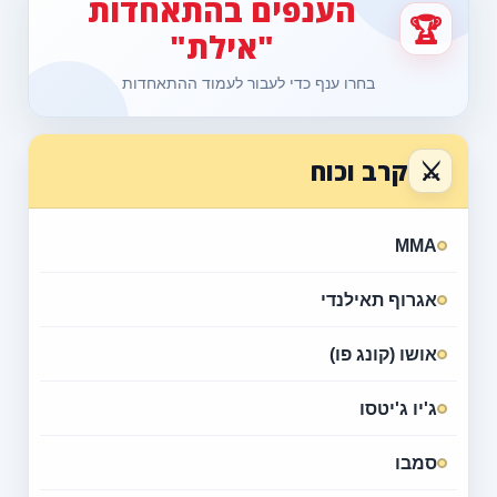
הענפים בהתאחדות
🏆
"אילת"
בחרו ענף כדי לעבור לעמוד ההתאחדות
⚔
קרב וכוח
MMA
אגרוף תאילנדי
אושו (קונג פו)
ג'יו ג'יטסו
סמבו