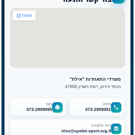
משרדי התאחדות "אילת"
הכפר הירוק, רמת השרון 47800
טלפון
פקס
073-2909095
073-2909091
דואר אלקטרוני
iriss@ayelet-sport.org.il