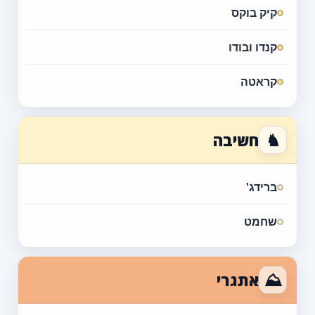
קיק בוקס
קנדו ובודו
קראטה
♞
חשיבה
ברידג'
שחמט
⛰
אתגרי