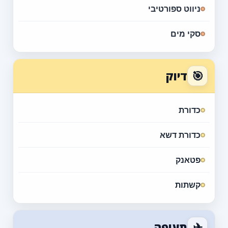
ניווט ספורטיבי
סקי מים
🎯
דיוק
כדורת
כדורת דשא
פטאנק
קשתות
✈
תעופה