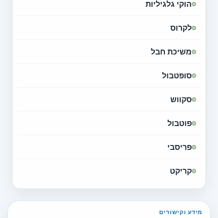
הוקי גלגיליות
לקרוס
משיכת חבל
סופטבול
סקווש
פוטבול
פריסבי
קריקט
מידע וקישורים