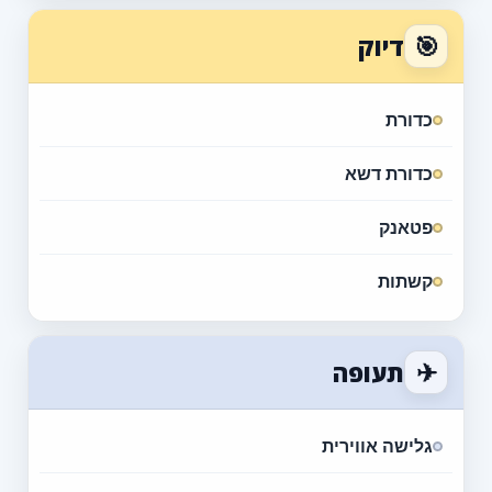
🎯
דיוק
כדורת
כדורת דשא
פטאנק
קשתות
✈
תעופה
גלישה אווירית