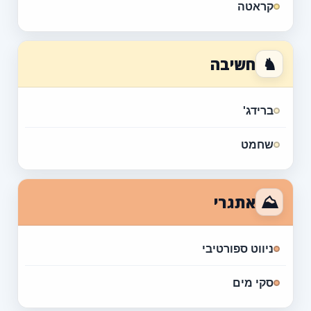
קראטה
♞
חשיבה
ברידג'
שחמט
⛰
אתגרי
ניווט ספורטיבי
סקי מים