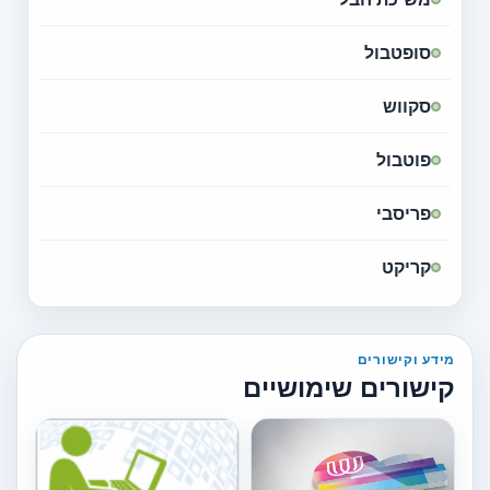
סופטבול
סקווש
פוטבול
פריסבי
קריקט
מידע וקישורים
קישורים שימושיים