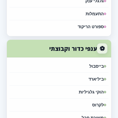
גלגלי ענק
התעמלות
ספורט הריקוד
⚽
ענפי כדור וקבוצתי
בייסבול
ביליארד
הוקי גלגיליות
לקרוס
משיכת חבל