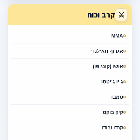
⚔
קרב וכוח
MMA
אגרוף תאילנדי
אושו (קונג פו)
ג'יו ג'יטסו
סמבו
קיק בוקס
קנדו ובודו