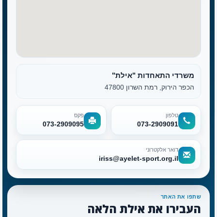
משרדי התאחדות "אילת"
הכפר הירוק, רמת השרון 47800
טלפון
פקס
073-2909095
073-2909091
דואר אלקטרוני
iriss@ayelet-sport.org.il
שתפו את האתר
העבירו את אילת הלאה