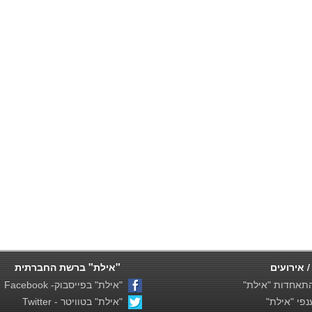
/ אירועים
"אילת" ברשת החברתית
תאחדות "אילת"
"אילת" בפייסבוק- Facebook
פי "אילת"
"אילת" בטוויטר - Twitter