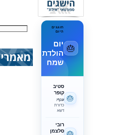
חוגגים
היום
יום
🎂
הולדת
שמח
סטיב
קופר
🎂
ענף:
כדורת
דשא
רובי
סלצמן
🎂