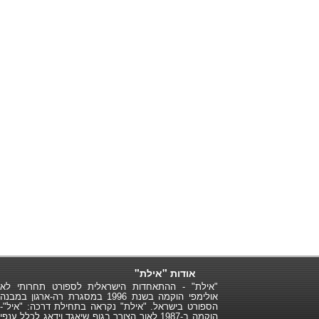
אודות "אילת"
"אילת" - ההתאחדות הישראלית לספורט תחרותי לא
אולימפי הוקמה בשנת 1996 במסגרת רה-ארגון במבנה
הספורט בישראל. "אילת" נקראה בתחילת דרכה: "איל"-
הוקמה ב-1987 לאור הצורך בגוף שיאגד וידאג לכלל ענפי