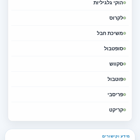
הוקי גלגיליות
לקרוס
משיכת חבל
סופטבול
סקווש
פוטבול
פריסבי
קריקט
מידע וקישורים