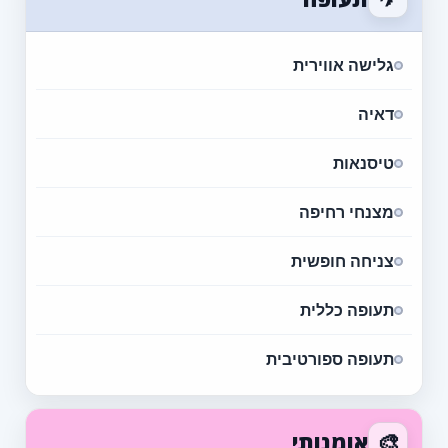
גלישה אווירית
דאיה
טיסנאות
מצנחי רחיפה
צניחה חופשית
תעופה כללית
תעופה ספורטיבית
🎨
אומנותי