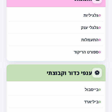
גלגיליות
גלגלי ענק
התעמלות
ספורט הריקוד
⚽
ענפי כדור וקבוצתי
בייסבול
ביליארד