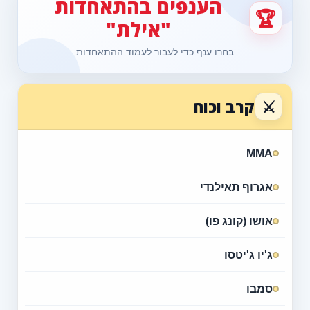
הענפים בהתאחדות
🏆
"אילת"
בחרו ענף כדי לעבור לעמוד ההתאחדות
⚔
קרב וכוח
MMA
אגרוף תאילנדי
אושו (קונג פו)
ג'יו ג'יטסו
סמבו