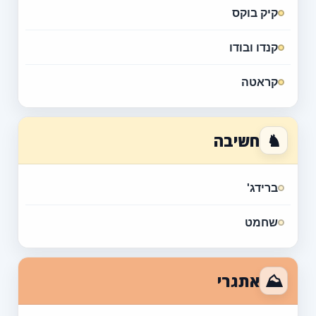
קיק בוקס
קנדו ובודו
קראטה
♞
חשיבה
ברידג'
שחמט
⛰
אתגרי