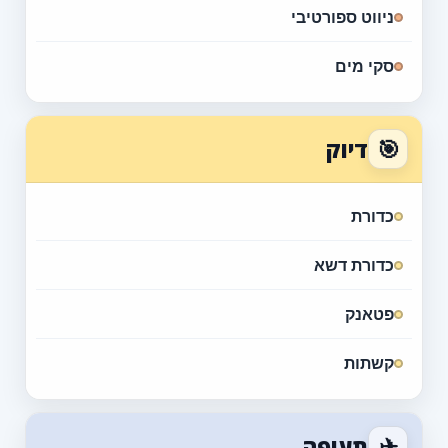
ניווט ספורטיבי
סקי מים
🎯
דיוק
כדורת
כדורת דשא
פטאנק
קשתות
✈
תעופה